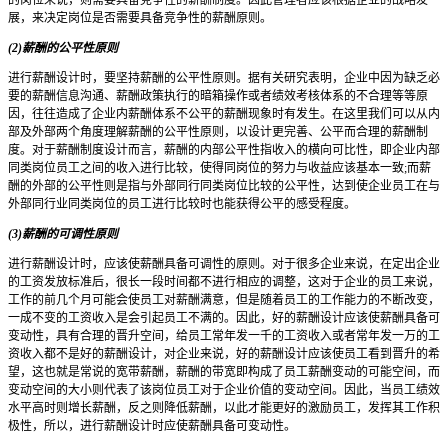
展，来决定岗位是否需要具备竞争性的薪酬原则。
(2)薪酬的公平性原则
进行薪酬设计时，要坚持薪酬的公平性原则。据有关研究表明，企业中因为缺乏必
要的薪酬信息沟通、薪酬政策执行的暗箱操作或者绩效考核体系的不合理等等原
因，往往造成了企业内薪酬体系不公平的薪酬现象时有发生。在这里我们可以从内
部及外部两个角度理解薪酬的公平性原则，以设计更完善、公平而合理的薪酬制
度。对于薪酬制度设计而言，薪酬的内部公平性指收入的横向可比性，即企业内部
同类岗位员工之间的收入进行比较，使得同岗位的努力与收益应该基本一致;而薪
酬的外部的公平性则是指与外部同行同类岗位比较的公平性，达到使企业员工在与
外部同行业同类岗位的员工进行比较时也能获得公平的感受程度。
(3)薪酬的可调性原则
进行薪酬设计时，应该使薪酬具备可调性的原则。对于很多企业来说，在定出企业
的工资发放标准后，很长一段时间都不进行相应的调整，这对于企业的员工来说，
工作的前几个月可能会使员工对薪酬满意，但是随着员工的工作能力的不断改变，
一成不变的工资收入是会引起员工不满的。因此，好的薪酬设计应该使薪酬具备可
变动性，具有合理的晋升空间，给员工常年发一千的工资收入或者常年发一万的工
资收入都不是好的薪酬设计，对企业来说，好的薪酬设计应该使员工看到晋升的希
望，这也就是常说的宽带薪酬，薪酬的带宽即构成了员工薪酬变动的可能空间，而
变动空间的大小则代表了该岗位员工对于企业价值的变动空间。因此，当员工绩效
水平高时则增长薪酬，反之则降低薪酬，以此才能更好的激励员工，发挥其工作积
极性，所以，进行薪酬设计时应使薪酬具备可变动性。