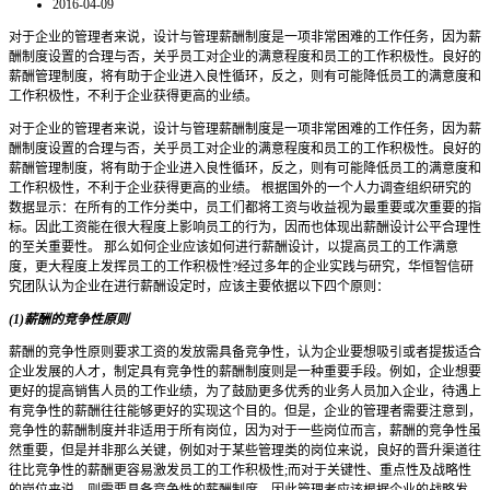
2016-04-09
对于企业的管理者来说，设计与管理薪酬制度是一项非常困难的工作任务，因为薪
酬制度设置的合理与否，关乎员工对企业的满意程度和员工的工作积极性。良好的
薪酬管理制度，将有助于企业进入良性循环，反之，则有可能降低员工的满意度和
工作积极性，不利于企业获得更高的业绩。
对于企业的管理者来说，设计与管理薪酬制度是一项非常困难的工作任务，因为薪
酬制度设置的合理与否，关乎员工对企业的满意程度和员工的工作积极性。良好的
薪酬管理制度，将有助于企业进入良性循环，反之，则有可能降低员工的满意度和
工作积极性，不利于企业获得更高的业绩。 根据国外的一个人力调查组织研究的
数据显示：在所有的工作分类中，员工们都将工资与收益视为最重要或次重要的指
标。因此工资能在很大程度上影响员工的行为，因而也体现出薪酬设计公平合理性
的至关重要性。 那么如何企业应该如何进行薪酬设计，以提高员工的工作满意
度，更大程度上发挥员工的工作积极性?经过多年的企业实践与研究，华恒智信研
究团队认为企业在进行薪酬设定时，应该主要依据以下四个原则：
(1)薪酬的竞争性原则
薪酬的竞争性原则要求工资的发放需具备竞争性，认为企业要想吸引或者提拔适合
企业发展的人才，制定具有竞争性的薪酬制度则是一种重要手段。例如，企业想要
更好的提高销售人员的工作业绩，为了鼓励更多优秀的业务人员加入企业，待遇上
有竞争性的薪酬往往能够更好的实现这个目的。但是，企业的管理者需要注意到，
竞争性的薪酬制度并非适用于所有岗位，因为对于一些岗位而言，薪酬的竞争性虽
然重要，但是并非那么关键，例如对于某些管理类的岗位来说，良好的晋升渠道往
往比竞争性的薪酬更容易激发员工的工作积极性;而对于关键性、重点性及战略性
的岗位来说，则需要具备竞争性的薪酬制度。因此管理者应该根据企业的战略发