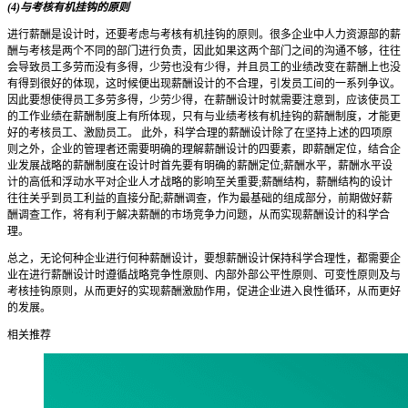
(4)与考核有机挂钩的原则
进行薪酬是设计时，还要考虑与考核有机挂钩的原则。很多企业中人力资源部的薪
酬与考核是两个不同的部门进行负责，因此如果这两个部门之间的沟通不够，往往
会导致员工多劳而没有多得，少劳也没有少得，并且员工的业绩改变在薪酬上也没
有得到很好的体现，这时候便出现薪酬设计的不合理，引发员工间的一系列争议。
因此要想使得员工多劳多得，少劳少得，在薪酬设计时就需要注意到，应该使员工
的工作业绩在薪酬制度上有所体现，只有与业绩考核有机挂钩的薪酬制度，才能更
好的考核员工、激励员工。 此外，科学合理的薪酬设计除了在坚持上述的四项原
则之外，企业的管理者还需要明确的理解薪酬设计的四要素，即薪酬定位，结合企
业发展战略的薪酬制度在设计时首先要有明确的薪酬定位;薪酬水平，薪酬水平设
计的高低和浮动水平对企业人才战略的影响至关重要;薪酬结构，薪酬结构的设计
往往关乎到员工利益的直接分配;薪酬调查，作为最基础的组成部分，前期做好薪
酬调查工作，将有利于解决薪酬的市场竞争力问题，从而实现薪酬设计的科学合
理。
总之，无论何种企业进行何种薪酬设计，要想薪酬设计保持科学合理性，都需要企
业在进行薪酬设计时遵循战略竞争性原则、内部外部公平性原则、可变性原则及与
考核挂钩原则，从而更好的实现薪酬激励作用，促进企业进入良性循环，从而更好
的发展。
相关推荐