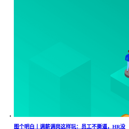
图个明白丨调薪调岗这样玩：员工不撕逼，HR没