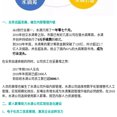
一、业务迅猛发展，催生内部管理升级
从0到行业第一，水滴只用了
一年零七个月。
2016年创立水滴筹之际，市面已有好几家公司在做大病筹款，水滴
开创并持续执行了
0元手续费
的模式。
到2018年年底，水滴筹的累计筹款金额突破了120亿，共计超过2.7
亿人次捐款。并反超友商，抢占了国内61%的大病筹款市场，
成为
行业龙头。
在业务加速奔跑的同时，公司员工也呈暴增之势：
2017年刚100人左右
2018年年底就已超1000人
到目前水滴公司员工数已超
8000
人
人员的激增也催生了水滴公司升级内部管理，水滴公司选择用数字化管理替代人工
管理，实现规模化效应，反哺业务增长成为水滴集团管理升级的必然趋势。在2018
年，水滴公司选择使用薪人薪事，规范内部人力资源管理。
二、薪人薪事助力水滴公司实现信息化建设
1、电子化员工信息管理，激发企业运转活力