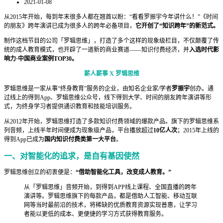
2021-01-08
从2015年开始，每到年末很多人都在翘首以盼：“看看罗振宇今年讲什么！”《时间
的朋友》跨年演讲已成为很多人的跨年必备项目，
它开创了“知识跨年”的新范式。
制作这档节目的公司「罗辑思维」，打造了多个这样的现象级栏目，不仅颠覆了传
统的成人教育模式，也开辟了一道新的商业赛道——知识付费经济，并
入选时代影
响力·中国商业案例TOP30。
薪人薪事 X 罗辑思维
罗辑思维是一家从事“终身教育”服务的企业，由知名企业家/学者
罗振宇
创办。通
过线上的得到App、罗辑思维公众号，线下得到大学、时间的朋友跨年演讲等形
式，为终身学习者提供通识教育和技能培训服务。
从2012年开始，罗辑思维打造了多款知识付费领域的爆款产品。旗下的罗辑思维系
列音频，上线半年时间便成为现象级产品，平台播放超过
10亿人次
；2015年上线的
得到App已成为
国内知识付费类第一大平台
。
一、对智能化的追求，是自有基因使然
罗辑思维创立的初衷便是：
“借助智能化工具，改变成人教育。”
从「罗辑思维」音频开始，到得到APP线上课程、全国直播的跨年
演讲等。罗辑思维旗下的每款产品，都是借助人工智能、移动互联
网等当时最前沿的技术，将稀缺的优质教育资源实现普惠，让学习
者能以更低的成本、更便捷的学习方式获得教育服务。