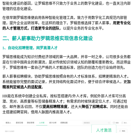
智能化建设的基因，让罗辑思维不只致力于业务上的数字化建设，也一直关注内部
管理的信息化建设。
在很早期罗辑思维便启用各种智能化管理工具，致力于用数字化工具规范内部管
理，提升企业运转效率。在这样的理念下，罗辑思维选择了薪人薪事，
用更专业化
的人才管理方式，打造更专业的团队
，以提升业务的专业化水平。
二、薪人薪事助力罗辑思维实现信息化建设
1、自动化招聘管理，网罗高潜人才
罗辑思维能成为知识付费经济领域的第一大品牌，并非一时之幸，公司很多业务都
是在引领中国商业的新潮流，是对传统知识领域认知的颠覆和重新教化。而这得益
于，罗辑思维有一套自己严格的人才甄选标准，团队的创造力在行业始终领先。
薪人薪事招聘模块，协助罗辑思维按照自有的人才标准体系，招聘更精准的人才。
系统能留存完整的面试记录，并支持结构化面试评价，便于综合评审候选人，更
加
精准判定候选人的适配度
。
HR能在系统中创建企业私库，按标签搭建内/外人才库，例如外部人才库可分高
潜、竞对、高质量等标签储备精准人才；有需求的时候快速定位人才，可通过短
信、邮件激活/召回，不仅
提高招聘精准度
，还大大
降低了招聘成本
。同时还能自
主搭建招聘官网，借用人脉圈内推高潜人才。