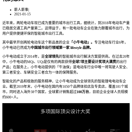
薪人薪事
|
2021-01-15
近年来，两轮电动车现已成为重要的城市出行工具，据统计，到2018年电动车产量
已稳居交通工具产量第二。这得益于，有一批电动车企业在致力颠覆城市出行，为
用户提供便捷环保的智能城市出行工具。
其中最早开创两轮电动车这个新品类的企业
「
小牛电动」。
专注电动车行业6年，
小牛电动已然成为
中国城市出行领域第一家 lifestyle 品牌。
小牛电动成立于2014年，是
全球领先
的智能城市出行解决方案提供商。在过去20年
中，小牛电动的MQi、UQi是仅有的两款获得
全球7项主要设计奖项大满贯
的出行
产品；在服务上，小牛电动提供的「牛油保」是电动车行业中唯一将驾驶人安全、
第三者安全、车辆安全三者合为一体的保障服务。
智能化的产品和极致的服务精神，让小牛电动成为全球领先的智能锂电电动车企
业。截至2019年末，小牛电动在国内有1050个品牌体验店及专卖店，覆盖181个城
市，同时进入海外38个国家，全球累计销售超过
100万台
，目前企业全球人员规模
约600+人。