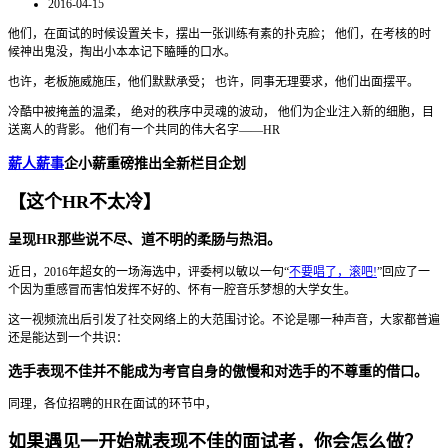
2016-04-15
他们，在面试的时候设置关卡，摆出一张训练有素的扑克脸； 他们，在考核的时
候神出鬼没，掏出小本本记下瞌睡的口水。
也许，老板施威施压，他们默默承受； 也许，同事无理要求，他们出面摆平。
冷酷中被掩盖的温柔， 绝对的秩序中灵魂的波动， 他们为企业注入新的细胞，目
送离人的背影。 他们有一个共同的伟大名字——HR
薪人薪事
企小薪重磅推出全新栏目企划
【这个HR不太冷】
呈现HR那些说不尽、道不明的柔肠与热泪。
近日，2016年超女的一场海选中，评委柯以敏以一句“
不要唱了，滚吧!
”回应了一
个因为重感冒而害怕发挥不好的、怀有一腔音乐梦想的大学女生。
这一视频流出后引发了社交网络上的大范围讨论。不论是哪一种声音，大家都普遍
还是能达到一个共识：
选手表现不佳并不能成为考官自身的傲慢和对选手的不尊重的借口。
同理，各位招聘的HR在面试的环节中，
如果遇见一开始就表现不佳的面试者，你会怎么做？