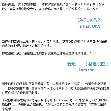
换种说法：“这个方案不错——不过容我再找几个部门里的人听听他们有什么建
议。”这样显得你顾全大局、善于合作，而不是一个没头脑没主见的小跟班。
当你真的去请示上级了的时候，不要对他说：“这样OK了吗？”无论你自己心底是
否真的有把握，你听上去都很没把握。
你应该这么说：“请星期五之前告诉我这项工作是否应该继续推进。”
如果你目前的头衔并不是很响亮（每个人都经历过这个阶段），告诉你个小花招
——你不需要像广播一样告诉每个人你是什么职位，尤其是在接触等级比你高的潜
在客户或者合作伙伴的时候。
下次你再给不太熟的人写寻求合作的邮件(cold email)时，不再说“我是XX公司的市
场助理……”你得这么介绍自己：“我在XX公司负责市场相关事宜，我写这封邮件
来是想……”