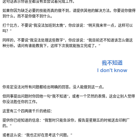
这句话表示你甚至都没有去尝试着完成工作。
如果你因为缺乏必要的技能而真的做不到，请提供其他的解决方法。你要说你做得
到什么，而不是你做不到什么。
打个比方，不要说“我没法加班到太晚”，你应该说：“明天我来早一点，这样可以
吗？”
同样的，不要说“我没法处理这些数字”，你应该说：“我目前还不知道该怎么做这
种分析。请问有谁能教我下，这样下次我就能独立完成了。”
你肯定没法对所有问题都给出明确的回答。没人能做到这一点。
但同事提出问题时你回他一句“我不知道”，或者一个茫然的表情，这会让别人觉得
你没法胜任你的工作。
这里有三个四两拨千斤的绝招：
提供你已经知道的信息：“我暂时只能告诉你，报告是星期五的时候送去印刷厂
的。”
或者这么说：“我也正好在思考这个问题。”