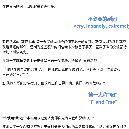
你并没有瞎说，但听起来老练得多。
职场话术的“葵花宝典”第一要义就是杜绝任何不必要的副词。不但是因为我们都喜
欢看简短的邮件，还因为这些额外的词语给本应该基于事实、直截了当的交流强行
附加了感情色彩。
判断一下哪句话听上去更像是出自一位沉稳、冷峻的“霸道总裁”：
1.“我也超级希望能尽快展开，但我这周真的忙成狗了。我们等下周工作量缓和了
再开始好不好？”
2.“我也希望能尽快展开，但这周工作日程已满。我们下周开始吧？”
“少使用‘我’这个字眼可以让别人觉得你更有自信和影响力。”
德州大学一位心理学家致力于通过分析人们的语言解读隐藏的性格，他发现在对话