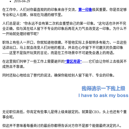
2016-04-29
在工作中，人们对你最直观的的印象来自于交流，
第一印象
极其重要。你是否足够
专业和让人信赖，体现在沟通的细节里。
人们总是说：“你永远不会有第二次机会重塑自己的第一印象。”这句话也许并不完
全正确，但与其在给人留下不专业的印象后再花大力气去改变这一印象。为什么不
一开始就处理好细节呢？
职场上有些人一开口，你就知道他很嫩。不管他实际上多聪明多有能力，一旦这些
话讲出口，马上就会改变人们对他的看法，并且在心中留下不可磨灭的负面印象
——这里不是指开玩笑的言论，而是在工作场景中不可避免会遇上的用语。
在这里我们列举了一些工作上需要避开的
“雷区用语”
——它们会让你听上去极其不
成熟且不靠谱。
同时还贴心地给出了替代的说法，确保你能给别人留下能干、专业的印象。
无论职位高低，你肯定有些事儿是得上级来敲定的。就算是CEO，头上也还有个董
事会呢。
但这并不意味着每番商讨的最后你都得告诉对方你不是那个能做最终决定的人。