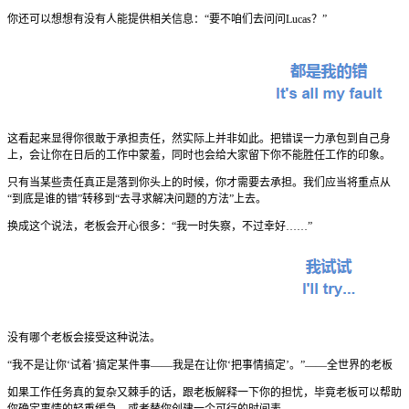
你还可以想想有没有人能提供相关信息：“要不咱们去问问Lucas？”
这看起来显得你很敢于承担责任，然实际上并非如此。把错误一力承包到自己身
上，会让你在日后的工作中蒙羞，同时也会给大家留下你不能胜任工作的印象。
只有当某些责任真正是落到你头上的时候，你才需要去承担。我们应当将重点从
“到底是谁的错”转移到“去寻求解决问题的方法”上去。
换成这个说法，老板会开心很多：“我一时失察，不过幸好……”
没有哪个老板会接受这种说法。
“我不是让你‘试着’搞定某件事——我是在让你‘把事情搞定’。”——全世界的老板
如果工作任务真的复杂又棘手的话，跟老板解释一下你的担忧，毕竟老板可以帮助
你确定事情的轻重缓急，或者替你创建一个可行的时间表。