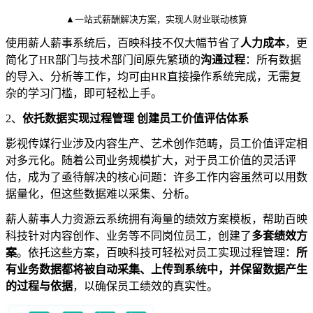
▲一站式薪酬解决方案，实现人财业联动核算
使用薪人薪事系统后，百映科技不仅大幅节省了
人力成本
，更
简化了HR部门与技术部门间原先繁琐的
沟通过程
：所有数据
的导入、分析等工作，均可由HR直接操作系统完成，无需复
杂的学习门槛，即可轻松上手。
2、
依托数据实现过程管理 创建员工价值评估体系
影视传媒行业涉及内容生产、艺术创作范畴，员工价值评定相
对多元化。随着公司业务规模扩大，对于员工价值的灵活评
估，成为了亟待解决的核心问题：许多工作内容虽然可以用数
据量化，但这些数据难以采集、分析。
薪人薪事人力资源云系统拥有海量的绩效方案模板，帮助百映
科技针对内容创作、业务等不同岗位员工，创建了
多套绩效方
案
。依托这些方案，百映科技可轻松对员工实现过程管理：
所
有业务数据都将被自动采集、上传到系统中，并保留数据产生
的过程与依据
，以确保员工绩效的真实性。