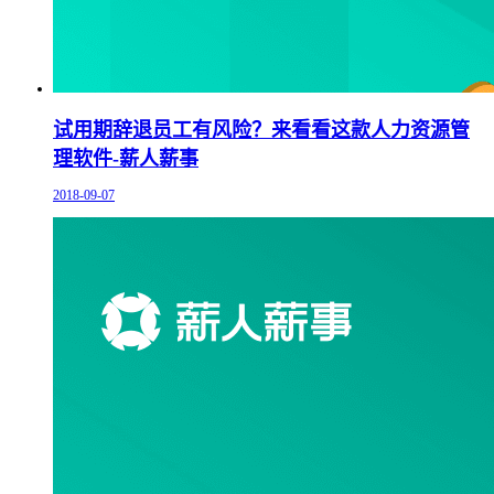
试用期辞退员工有风险？来看看这款人力资源管
理软件-薪人薪事
2018-09-07