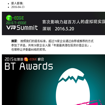
薪人薪事
|
2016-04-13
摘要
： 按照我们的提名标准，超过70家企业通过自荐或推荐的方式
参加了评选，共有58家企业入围「年度最具潜在投资价值企业」，
也堪称让评委最纠结的奖项。