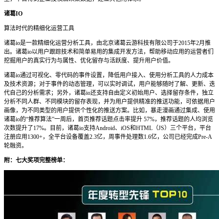
诸葛IO
算法时代的精细化运营工具
诸葛io是一款精细化运营分析工具，由北京诸葛云游科技有限公司于2015年2月推
出。诸葛io以用户跟踪技术和简单易用的集成开发方法，帮助移动应用的运营者们
挖掘用户的真实行为与属性、优化留存与活跃度、提升用户价值。
诸葛io通过可视化、零代码的事件设置，降低用户接入、使用分析工具的人力成本
及技术资源；对于事件的动态管理，可以实时调试，用户能够随时了解、更新、迭
代自己的分析需求；另外，诸葛io还支持自由定义初始用户、选择留存条件，独立
分析不同人群、不同模块的留存表现，并为用户提供精准的推送功能，可依据用户
画像，为不同类型的用户提供个性化的推送方案。比如，暴走漫画通过集成、使用
诸葛io的“推荐算法”一周后，首页推荐话题点击率提升 57%，推荐话题的人均浏览
次数提升了17%。目前，诸葛io支持Android、iOS和HTML（JS）三个平台，平台
注册应用1300+，全平台设备覆盖2.3亿，周事件处理数1.6亿，公司已经完成Pre-A
轮融资。
附：七大奖项完整榜单：