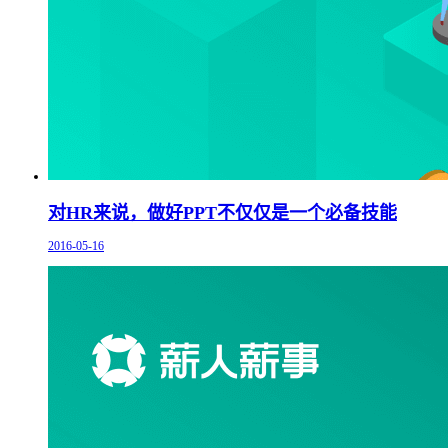
对HR来说，做好PPT不仅仅是一个必备技能
2016-05-16