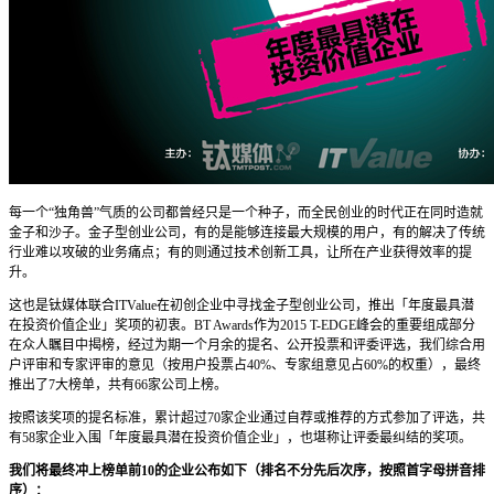
每一个“独角兽”气质的公司都曾经只是一个种子，而全民创业的时代正在同时造就
金子和沙子。金子型创业公司，有的是能够连接最大规模的用户，有的解决了传统
行业难以攻破的业务痛点；有的则通过技术创新工具，让所在产业获得效率的提
升。
这也是钛媒体联合ITValue在初创企业中寻找金子型创业公司，推出「年度最具潜
在投资价值企业」奖项的初衷。BT Awards作为2015 T-EDGE峰会的重要组成部分
在众人瞩目中揭榜，经过为期一个月余的提名、公开投票和评委评选，我们综合用
户评审和专家评审的意见（按用户投票占40%、专家组意见占60%的权重），最终
推出了7大榜单，共有66家公司上榜。
按照该奖项的提名标准，累计超过70家企业通过自荐或推荐的方式参加了评选，共
有58家企业入围「年度最具潜在投资价值企业」，也堪称让评委最纠结的奖项。
我们将最终冲上榜单前10的企业公布如下（排名不分先后次序，按照首字母拼音排
序）：