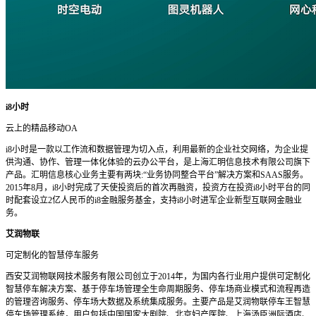
i8小时
云上的精品移动OA
i8小时是一款以工作流和数据管理为切入点，利用最新的企业社交网络，为企业提
供沟通、协作、管理一体化体验的云办公平台，是上海汇明信息技术有限公司旗下
产品。汇明信息核心业务主要有两块:“业务协同整合平台”解决方案和SAAS服务。
2015年8月，i8小时完成了天使投资后的首次再融资，投资方在投资i8小时平台的同
时配套设立2亿人民币的i8金融服务基金，支持i8小时进军企业新型互联网金融业
务。
艾润物联
可定制化的智慧停车服务
西安艾润物联网技术服务有限公司创立于2014年，为国内各行业用户提供可定制化
智慧停车解决方案、基于停车场管理全生命周期服务、停车场商业模式和流程再造
的管理咨询服务、停车场大数据及系统集成服务。主要产品是艾润物联停车王智慧
停车场管理系统，用户包括中国国家大剧院、北京妇产医院、上海汤臣洲际酒店、