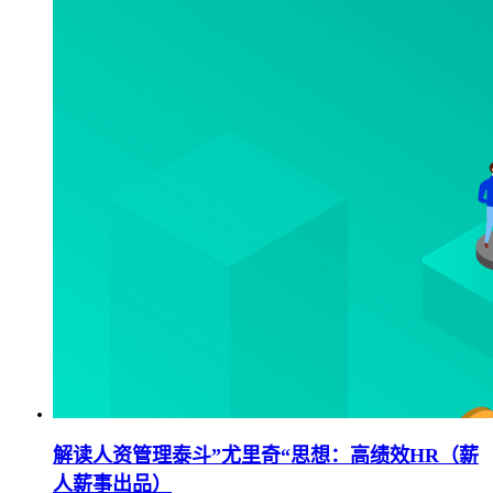
解读人资管理泰斗”尤里奇“思想：高绩效HR（薪
人薪事出品）