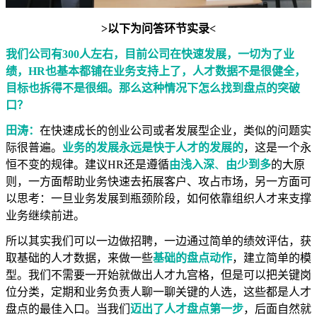
>以下为问答环节实录<
我们公司有300人左右，目前公司在快速发展，一切为了业
绩，HR也基本都铺在业务支持上了，人才数据不是很健全，
目标也拆得不是很细。那么这种情况下怎么找到盘点的突破
口？
田涛：
在快速成长的创业公司或者发展型企业，类似的问题实
际很普遍。
业务的发展永远是快于人才的发展的
，这是一个永
恒不变的规律。建议HR还是遵循
由浅入深
、
由少到多
的大原
则，一方面帮助业务快速去拓展客户、攻占市场，另一方面可
以思考：一旦业务发展到瓶颈阶段，如何依靠组织人才来支撑
业务继续前进。
所以其实我们可以一边做招聘，一边通过简单的绩效评估，获
取基础的人才数据，来做一些
基础的盘点动作
，建立简单的模
型。我们不需要一开始就做出人才九宫格，但是可以把关键岗
位分类，定期和业务负责人聊一聊关键的人选，这些都是人才
盘点的最佳入口。当我们
迈出了人才盘点第一步
，后面自然就