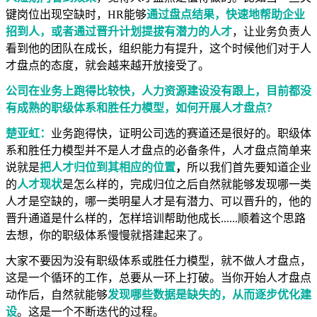
键岗位出现空缺时，HR能够
通过盘点结果，快速地帮助企业
招到人，或者通过晋升计划提拔有潜力的人才
，让业务负责人
看到他的团队在成长，组织能力有提升，这个时候他们对于人
才盘点的态度，就会越来越开放接受了。
公司在业务上跑得比较快，人力资源建设没有跟上，目前都没
有成熟的职级体系和胜任力模型，如何开展人才盘点？
楚亚虹：
业务跑得快，证明公司选的赛道还是很好的。职级体
系和胜任力模型并不是人才盘点的必备条件，人才盘点简单来
说就是
把人才归位到其相应的位置
，
所以我们首先要知道企业
的
人才现状
是怎么样的，完成归位之后自然就能够发现哪一类
人才是空缺的，哪一类明星人才是有潜力、可以晋升的，他的
晋升通道是什么样的，怎样培训帮助他成长......顺着这个思路
去想，你的职级体系慢慢就搭建起来了。
大家不要因为没有职级体系或胜任力模型，就不做人才盘点，
这是一个循环的工作，总要从一环上打破。当你开始人才盘点
动作后，自然就能够
发现哪些数据是缺失的，从而逐步优化建
设
。这是一个不断迭代的过程。