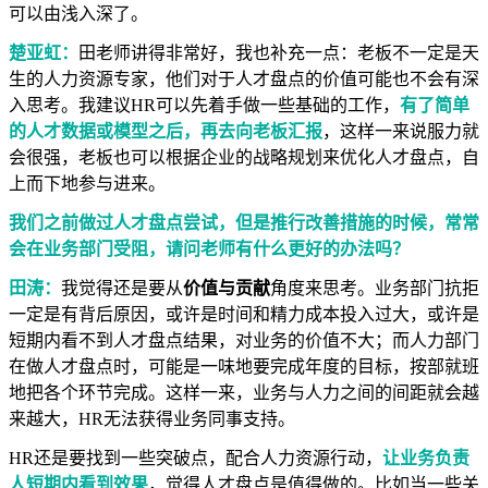
可以由浅入深了。
楚亚虹：
田老师讲得非常好，我也补充一点：老板不一定是天
生的人力资源专家，他们对于人才盘点的价值可能也不会有深
入思考。我建议HR可以先着手做一些基础的工作，
有了简单
的人才数据或模型之后，再去向老板汇报
，这样一来说服力就
会很强，老板也可以根据企业的战略规划来优化人才盘点，自
上而下地参与进来。
我们之前做过人才盘点尝试，但是推行改善措施的时候，常常
会在业务部门受阻，请问老师有什么更好的办法吗？
田涛：
我觉得还是要从
价值与贡献
角度来思考。业务部门抗拒
一定是有背后原因，或许是时间和精力成本投入过大，或许是
短期内看不到人才盘点结果，对业务的价值不大；而人力部门
在做人才盘点时，可能是一味地要完成年度的目标，按部就班
地把各个环节完成。这样一来，业务与人力之间的间距就会越
来越大，HR无法获得业务同事支持。
HR还是要找到一些突破点，配合人力资源行动，
让业务负责
人短期内看到效果
，觉得人才盘点是值得做的。比如当一些关