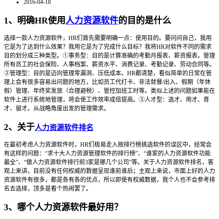
2016-04-18
1、明确HR使用
人力资源软件
的目的是什么
选择一款人力资源软件，HR们首先需要明确一点：使用目的。要问问自己，我用
它是为了达到什么效果？我用它是为了完成什么目标？我将HR对软件不同的需求
目的划分成三种类型。①事务型：目的是计算准确的考勤月报表、薪资报表。管理
所有员工的社会保险、人事档案、薪资水平、消费记录、考勤记录、劳动合同等。
②管理型：目的是迈向管理零漏洞、压低成本。HR都清楚，看似简单的日常在管
理上会有很多容易出问题的地方，比如员工代打卡、非法就餐/出入、假期（年休
假）管理、年终奖发放（合理避税）、管控加班工时等。类似上述的问题如果能在
软件上进行系统地管理，将会使工作效率成倍提高。③人才型：选才、用才、育
才、留才。从战略角度出发的管理需求。
2、关于
人力资源软件排名
在最初考虑人力资源软件时，HR们极易走入按排行榜挑选软件的误区中，经常会
有这样的问题：“求十大人力资源管理软件的排行榜”、“谁家的人力资源软件功能
最全”、“做人力资源软件排行前3家是哪几个公司”等。关于人力资源软件排名，客
观上来讲，目前没有任何权威的数据呈现谁前谁后；主观上来说，市面上好的人力
资源软件有很多，都是各有各的优点，所以即使有权威数据，我个人也不会参考排
名去选择，顶多是看个热闹罢了。
3、哪个人力资源软件最好用？