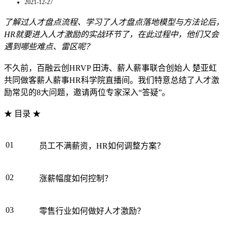
2021-12-27
了解过人才盘点流程、学习了人才盘点落地模型与方法论后，
HR就要进入人才激励的实战环节了，在此过程中，他们又会
遇到哪些难点、雷区呢？
不久前，百融云创HRVP 田涛、薪人薪事联合创始人 楚亚虹
共同做客薪人薪事HR科学院直播间。我们特意总结了人才激
励常见的8大问题，邀请两位专家深入“答疑”。
★ 目录 ★
01
员工不满薪资，HR如何调整方案？
02
涨薪幅度如何控制？
03
零售行业如何做好人才激励？