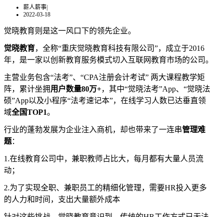
薪人薪事
|
2022-03-18
觉晓教育则是这一风口下的领先企业。
觉
晓
教育
，全称“重庆觉晓教育科技有限公司”，成立于2016
年，是一家以创新教育服务模式切入互联网教育市场的公司。
主营业务包含“法考”、“CPA注册会计考试” 两大课程教学矩
阵，累计坐拥
用户数量80万+
，其中“觉晓法考”App、“觉晓法
硕”App以及小程序“法考速记本”，在线学习人数已达垂直领
域
全国TOP1
。
行业的蓬勃发展为企业注入商机，却也带来了一连串
管理难
题
：
1.在线教育公司中，兼职教师占比大，每月都有大量人员流
动；
2.为了实现全职、兼职员工的精细化管理，需要HR投入更多
的人力和时间，支出大量额外成本
针对这些挑战，觉晓教育意识到，传统的HR工作方式已无法