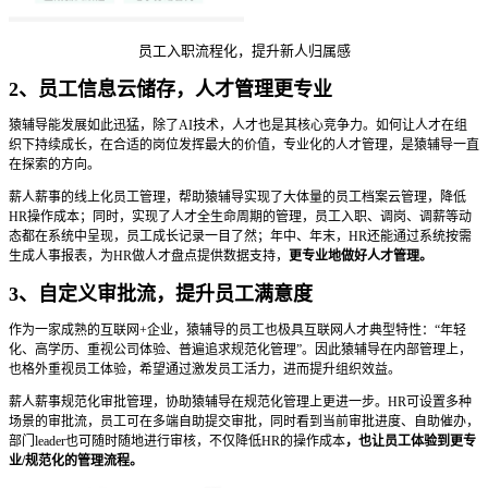
员工入职流程化，提升新人归属感
2、员工信息云储存，人才管理更专业
猿辅导能发展如此迅猛，除了AI技术，人才也是其核心竞争力。如何让人才在组
织下持续成长，在合适的岗位发挥最大的价值，专业化的人才管理，是猿辅导一直
在探索的方向。
薪人薪事的线上化员工管理，帮助猿辅导实现了大体量的员工档案云管理，降低
HR操作成本；同时，实现了人才全生命周期的管理，员工入职、调岗、调薪等动
态都在系统中呈现，员工成长记录一目了然；年中、年末，HR还能通过系统按需
生成人事报表，为HR做人才盘点提供数据支持，
更专业地做好人才管理。
3、自定义审批流，提升员工满意度
作为一家成熟的互联网+企业，猿辅导的员工也极具互联网人才典型特性：“年轻
化、高学历、重视公司体验、普遍追求规范化管理”。因此猿辅导在内部管理上，
也格外重视员工体验，希望通过激发员工活力，进而提升组织效益。
薪人薪事规范化审批管理，协助猿辅导在规范化管理上更进一步。HR可设置多种
场景的审批流，员工可在多端自助提交审批，同时看到当前审批进度、自助催办，
部门leader也可随时随地进行审核，不仅降低HR的操作成本
，也让员工体验到更专
业/规范化的管理流程。