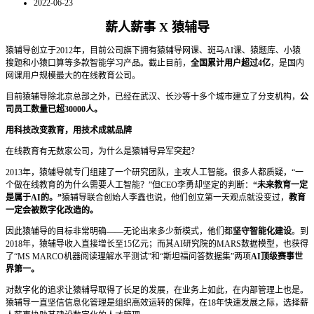
2022-06-23
薪人薪事 X 猿辅导
猿辅导创立于2012年，目前公司旗下拥有猿辅导网课、斑马AI课、猿题库、小猿
搜题和小猿口算等多款智能学习产品。截止目前，
全国累计用户超过4亿
，是国内
网课用户规模最大的在线教育公司。
目前猿辅导除北京总部之外，已经在武汉、长沙等十多个城市建立了分支机构，
公
司员工数量已超30000人。
用科技改变教育，用技术成就品牌
在线教育有无数家公司，为什么是猿辅导异军突起？
2013年，猿辅导就专门组建了一个研究团队，主攻人工智能。很多人都质疑，“一
个做在线教育的为什么需要人工智能？”但CEO李勇却坚定的判断：
“未来教育一定
是属于AI的。”
猿辅导联合创始人李鑫也说，他们创立第一天观点就没变过，
教育
一定会被数字化改造的。
因此猿辅导的目标非常明确——无论出来多少新模式，他们都
坚守智能化建设
。到
2018年，猿辅导收入直接增长至15亿元；而其AI研究院的MARS数据模型，也获得
了“MS MARCO机器阅读理解水平测试”和“斯坦福问答数据集”两项
AI顶级赛事世
界第一。
对数字化的追求让猿辅导取得了长足的发展，在业务上如此，在内部管理上也是。
猿辅导一直坚信信息化管理是组织高效运转的保障，在18年快速发展之际，选择薪