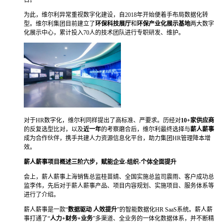
为此，维尔利异常重视数字化建设，自2018年开始便着手布局数据化转
型。维尔利集团目前建立了
环保科技展厅
和
环保产业化展示基地
两大数字
化展示中心，累计投入70人的技术团队进行专职研发、维护。
对于HR数字化，维尔利同样提出了高标准、严要求。历经对
10+家供应商
的反复选型比对，以及
近一年
的考察磨合后，维尔利最终选择与
薪人薪事
成为合作伙伴，携手共建人力资源信息化平台，助力集团HR管理降本增
效。
薪人薪事项目概述
三阶六步，赋能企业-组织-个体全面提升
会上，薪人薪事上海销售总监桂苗婧、全国实施总监司震雨、客户成功总
监李伟，先后对于薪人薪事产品、项目内容规划、实施项目、服务体系等
进行了介绍。
薪人薪事是一款“
数据驱动 人效提升
”的智能数据化HR SaaS系统。薪人薪
事打通了“
人力+财务+业务
”多渠道、全业务的一体化数据体系，并不断精