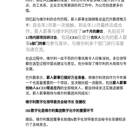
同时，站在
人力资本
的角度，HR也可以有更多精力投入到人才盘
点、员工关系、企业文化等更高阶的工作中，为公司创造更多价
值。
回忆起与维尔利的合作历程，薪人薪事全国销售总监巴升鹏感慨万
自去年2月第一次接触，到去年12月最终达成合
千：
作，薪人薪事与维尔利历经了
，先后召开
1
0个月的磨合
，包括
及部分
在内的薪人薪
12场内部项目研讨会
CEO
合伙人
事
均参与其中，与维尔利多个部门进行深度
6部门同事
沟通交流。
在此过程中，维尔利一丝不苟的行事风格令人印象深刻，多位领导
都在选型过程中提出建议与意见，充分体现了维尔利的大局观与专
业度。
巴升鹏表示，
薪人薪事已做好万全准备
，将维尔利项目作为今年第
一个也是最重要的一个项目，坚决做好超一流服务，包括
薪人薪事
创始人&CEO常总在内
的全部相关人，都会持续关注实施进展情
况，薪人薪事期待与维尔利集团共同成长！
维尔利数字化领导委员会秘书长 张健权
HR数字化是维尔利集团数字化中的重要环节
随后，维尔利集团董事长助理&数字化领导委员会秘书长张健权进
行了总结发言。