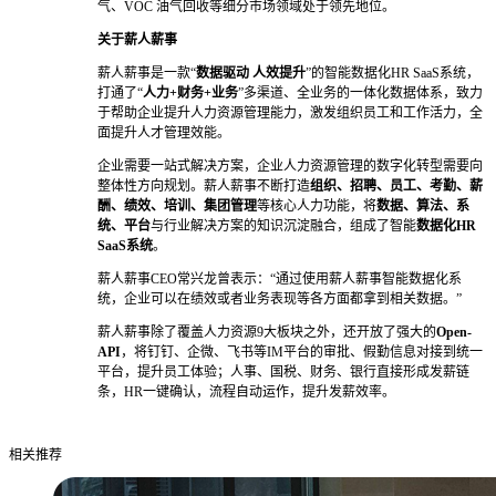
气、VOC 油气回收等细分市场领域处于领先地位。
关于薪人薪事
薪人薪事是一款“
数据驱动 人效提升
”的智能数据化HR SaaS系统，
打通了“
人力+财务+业务
”多渠道、全业务的一体化数据体系，致力
于帮助企业提升人力资源管理能力，激发组织员工和工作活力，全
面提升人才管理效能。
企业需要一站式解决方案，企业人力资源管理的数字化转型需要向
整体性方向规划。薪人薪事不断打造
组织、招聘、员工、考勤、薪
酬、绩效、培训、集团管理
等核心人力功能，将
数据、算法、系
统、平台
与行业解决方案的知识沉淀融合，组成了智能
数据化HR
SaaS系统
。
薪人薪事CEO常兴龙曾表示：“通过使用薪人薪事智能数据化系
统，企业可以在绩效或者业务表现等各方面都拿到相关数据。”
薪人薪事除了覆盖人力资源9大板块之外，还开放了强大的
Open-
API
，将钉钉、企微、飞书等IM平台的审批、假勤信息对接到统一
平台，提升员工体验；人事、国税、财务、银行直接形成发薪链
条，HR一键确认，流程自动运作，提升发薪效率。
相关推荐