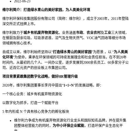
2022-06-23
维尔利简介：
打造绿水青山的美好家园，为人类美化环境
维尔利环保科技集团股份有限公司（简称：维尔利），成立于2003年，2011年登陆
深交所正式挂牌上市。
维尔利致力于
城乡有机废弃物资源化
，业务涵盖
市政
、
农业农村
及
工业
三大领域，
在餐厨及厨余垃圾、垃圾渗滤液、沼气及生物天然气、VOC油气回收等细分市场
领域拥有核心技术。
自成立以来，维尔利始终坚持以“
打造绿水青山的美好家园
”为愿景 ，以 “
为人类美
化环境
”为使命，秉承在环保领域的可持续发展理念和社会责任担当，在不到20年
时间内，从最初的几个人、一间办公室，逐步发展到2000余名员工、60多家分子公
司、近百亿元资产的创业板上市集团公司。
项目背景紧跟集团数字化战略，做好HR管理升级
2020年，维尔利集团董事长李月中提出“
1+1+N
”的发展战略，即：
一个核心业务：城乡有机废弃物资源化
以数字化为抓手，打造一个赋能平台
5 年内形成 N 个具有核心竞争力的孵化板块
维尔利力争成为有机废弃物资源化行业龙头和国际知名品牌，并在提升集
团整体经营能力的同时，
为中小环保企业赋能
，打造环保产业生态化平
台。