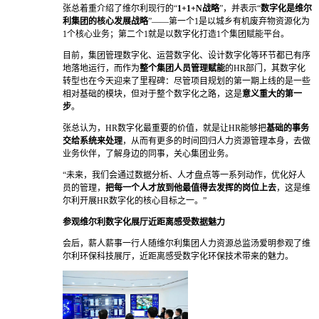
张总着重介绍了维尔利现行的“
1+1+N战略
”，并表示“
数字化是维尔
利集团的核心发展战略
”——第一个1是以城乡有机废弃物资源化为
1个核心业务；第二个1就是以数字化打造1个集团赋能平台。
目前，集团管理数字化、运营数字化、设计数字化等环节都已有序
地落地运行，而作为
整个集团人员管理赋能
的HR部门，其数字化
转型也在今天迎来了里程碑：尽管项目规划的第一期上线的是一些
相对基础的模块，但对于整个数字化之路，这是
意义重大的第一
步
。
张总认为，HR数字化最重要的价值，就是让HR能够把
基础的事务
交给系统来处理
，从而有更多的时间回归人力资源管理本身，去做
业务伙伴，了解身边的同事，关心集团业务。
“未来，我们会通过数据分析、人才盘点等一系列动作，优化好人
员的管理，
把每一个人才放到他最值得去发挥的岗位上去
，这是维
尔利开展HR数字化的核心目标之一。”
参观维尔利数字化展厅
近距离感受数据魅力
会后，薪人薪事一行人随维尔利集团人力资源总监汤爱明参观了维
尔利环保科技展厅，近距离感受数字化环保技术带来的魅力。