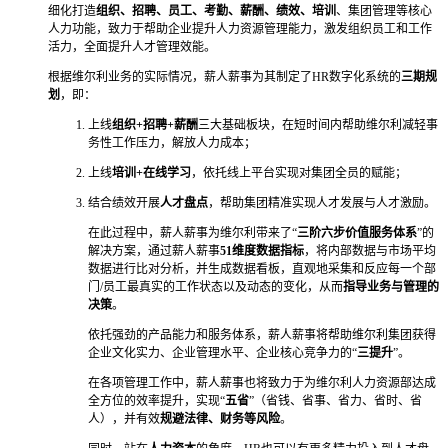
细化打造
组织、招聘、员工、考勤、薪酬、绩效、培训
、集团管理等核心
人力功能，致力于帮助企业提升人力资源管理能力，激发组织员工和工作
活力，全面提升人才管理效能。
根据维尔利业务的实际情况，薪人薪事为其制定了HR数字化系统的
三期规
划
，即：
上线
组织+招聘+薪酬
三大基础板块，在短时间内帮助维尔利减轻事
务性工作压力，解放人力成本；
上线
培训+在线学习
，依托线上平台实现对集团全员的赋能；
结合绩效开展
人才盘点
，帮助集团精准实现人才发展与人才激励。
在此过程中，薪人薪事为维尔利带来了“
三阶六步价值服务体系
”的
解决方案，通过薪人薪事
51维度数据指标
，将内部数据与市场平均
数据进行比对分析，并生成数据看板，直观地采集和反应每一个部
门/员工最真实的工作状态以及动态的变化，从而
指导业务与管理的
决策
。
依托强劲的产品能力和服务体系，薪人薪事将帮助维尔利集团获得
企业文化实力、企业管理水平、企业核心竞争力的“
三提升
”。
在各项管理工作中，薪人薪事也将致力于为维尔利人力资源部达成
全方位的效率提升，实现“
五省
”（省钱、省事、省力、省时、省
人），并有效
规避法律、财务等风险
。