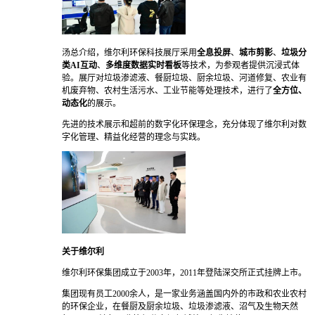
汤总介绍，维尔利环保科技展厅采用
全息投屏
、
城市剪影
、
垃圾分
类AI互动
、
多维度数据实时看板
等技术，为参观者提供沉浸式体
验。展厅对垃圾渗滤液、餐厨垃圾、厨余垃圾、河道修复、农业有
机废弃物、农村生活污水、工业节能等处理技术，进行了
全方位、
动态化
的展示。
先进的技术展示和超前的数字化环保理念，充分体现了维尔利对数
字化管理、精益化经营的理念与实践。
关于维尔利
维尔利环保集团成立于2003年，2011年登陆深交所正式挂牌上市。
集团现有员工2000余人，是一家业务涵盖国内外的市政和农业农村
的环保企业，在餐厨及厨余垃圾、垃圾渗滤液、沼气及生物天然