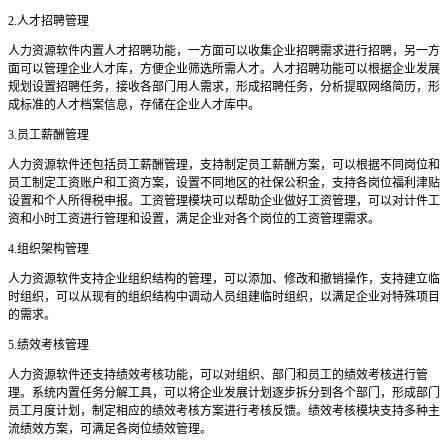
2.
人才招聘管理
人力资源软件内置人才招聘功能，一方面可以收集企业招聘需求进行招聘，另一方
面可以管理企业人才库，方便企业筛选所需人才。人才招聘功能可以根据企业发展
规划设置招聘任务，接收各部门用人需求，形成招聘任务，分析提取网络简历，形
成标准的人才档案信息，存储在企业人才库中。
3.
员工薪酬管理
人力资源软件还包括员工薪酬管理，支持制定员工薪酬方案，可以根据不同岗位和
员工制定工资账户和工资方案，设置不同地区的社保公积金，支持各岗位福利津贴
设置和个人所得税申报。工资管理模块可以帮助企业做好工资管理，可以对计件工
资和小时工资进行管理和设置，满足企业对各个岗位的工资管理需求。
4.
组织架构管理
人力资源软件支持企业组织结构的管理，可以添加、修改和撤销操作，支持建立临
时组织，可以从现有的组织结构中调动人员组建临时组织，以满足企业对特殊项目
的需求。
5.
绩效考核管理
人力资源软件还支持绩效考核功能，可以对组织、部门和员工的绩效考核进行管
理。系统内置任务分解工具，可以将企业发展计划逐步拆分到各个部门，形成部门
员工月度计划，制定相应的绩效考核方案进行考核反馈。绩效考核模块支持多种主
流绩效方案，可满足各岗位绩效管理。