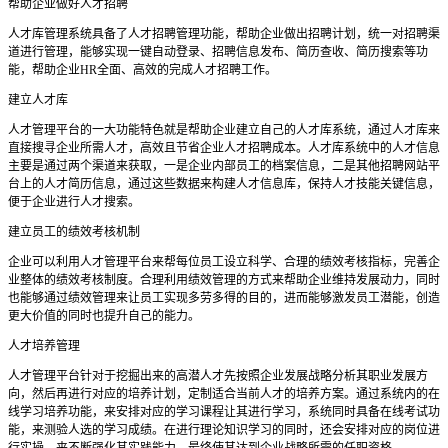
帮助企业做好人才招聘
人才库管理系统具备了人才招聘管理功能，帮助企业做出招聘计划，统一对招聘渠
道进行管理，能够实现一键自动登录、招聘信息发布、简历查收、简历搜索等功
能，帮助企业
HR
全面、高效的完成人才招聘工作。
建立人才库
人才管理平台的一大功能特色就是帮助企业建立自己的人才库系统，通过人才库来
直接搜寻企业所需人才，高效且节省企业人才招聘成本。人才库系统中的人才信息
主要是通过两个渠道来获取，一是企业内部员工的档案信息，二是其他招聘网站平
台上的人才简历信息，通过这些数据来构建人才信息库，保持人才技能关键信息，
便于企业进行人才搜索。
建立员工的绩效考核机制
企业可以利用人才管理平台来帮每位员工设立科学、合理的绩效考核指标，完善企
业整体的绩效考核制度。合理利用绩效管理的方式来帮助企业维持发展动力，同时
也能够通过绩效管理来让员工实现多劳多得的目的，进而能够激发员工潜能，创造
更大价值的同时也提升自己的能力。
人才培养管理
人才管理平台针对于挖掘出来的高潜人才先按照企业发展战略分析其职业发展方
向，然后再进行对应的培养计划，定制适合当前人才的培养方案。通过系统内的在
线学习培养功能，来安排对应的学习课程让其进行学习，系统同时具备在线考试功
能，来测验人选的学习成绩。在进行理论知识学习的同时，还会安排对应的岗位进