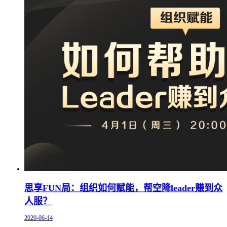
思享FUN局：组织如何赋能，帮空降leader赚到众
人服？
2020-06-14