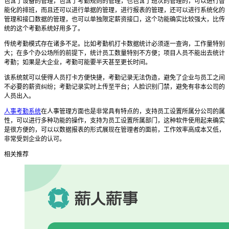
包含了设备的管理，包含了考勤规则的管理，也包含了班次的管理的，可以进行智
能化的排班，而且还可以进行单据的管理，进行报表的管理，还可以进行系统化的
管理和接口数据的管理，也可以单独限定薪资接口，这个功能确实比较强大，比传
统的这个考勤系统好用多了。
传统考勤模式存在诸多不足。比如考勤机打卡数据统计必须逐一查询，工作量特别
大；在多个办公场所的前提下，统计员工数量特别不方便；项目人员不能出去统计
考勤；如果是大企业，考勤可能要半天甚至更长时间。
该系统就可以使得人员打卡方便快捷，考勤记录无法伪造，避免了企业与员工之间
不必要的薪资纠纷；考勤记录实时上传至平台；人脸识别门禁，避免有非本公司的
人员出入。
人事考勤系统
在人事管理方面也是非常具有特点的，支持员工设置所属分公司的属
性，可以进行多种功能的操作，支持为员工设置所属部门，这种软件使用起来确实
是很方便的，可以以数据报表的形式展现在管理者的面前，工作效率高成本又低，
非常受到企业的认可。
相关推荐