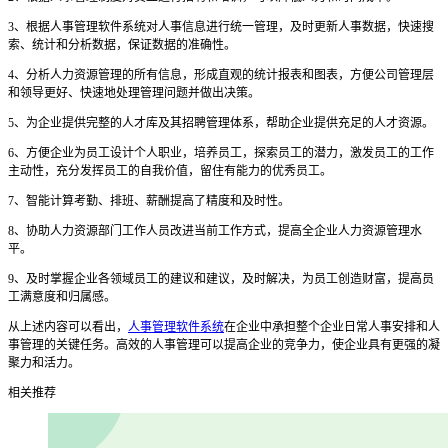
3
、
根据
人事管理软件系统
对人事信息进行统一管理，及时更新人事数据，快速搜
索
、
统计和分析数据，保证数据的准确性。
4
、
分析人力资源管理的所有信息，形成直观的统计报表和图表，方便公司管理层
和领导更好、快速地处理管理问题并做出决策。
5
、
为企业提供完整的人才库及其招聘管理体系，帮助企业提供充足的人才资源。
6
、
方便企业为员工设计个人职业，培养员工，探索员工的潜力，激发员工的工作
主动性，充分发挥员工的自我价值，留住有能力的优秀员工。
7
、
智能计算考勤
、
排班
、
薪酬提高了精度和及时性。
8
、
协助人力资源部门工作人员改进当前工作方式，提高全企业人力资源管理水
平。
9
、
及时掌握企业各领域员工的建议和建议，及时解决，为员工创造财富，提高员
工满意度和归属感。
从上述内容可以看出，
人事管理软件系统
在企业中承担整个企业日常人事安排和人
事管理的关键任务。高效的人事管理可以提高企业的竞争力，使企业具有更强的凝
聚力和活力。
相关推荐