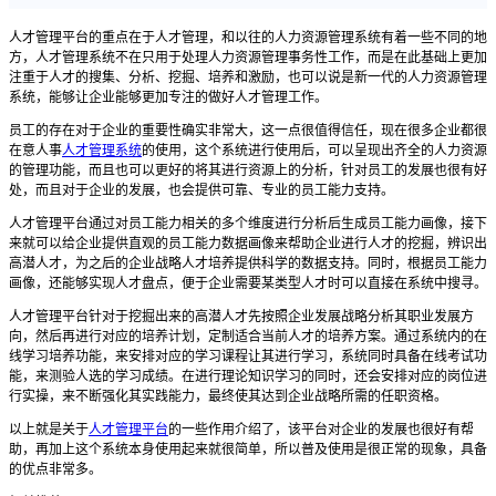
人才管理平台的重点在于人才管理，和以往的人力资源管理系统有着一些不同的地
方，人才管理系统不在只用于处理人力资源管理事务性工作，而是在此基础上更加
注重于人才的搜集、分析、挖掘、培养和激励，也可以说是新一代的人力资源管理
系统，能够让企业能够更加专注的做好人才管理工作。
员工的存在对于企业的重要性确实非常大，这一点很值得信任，现在很多企业都很
在意人事
人才管理系统
的使用，这个系统进行使用后，可以呈现出齐全的人力资源
的管理功能，而且也可以更好的将其进行资源上的分析，针对员工的发展也很有好
处，而且对于企业的发展，也会提供可靠、专业的员工能力支持。
人才管理平台
通过对员工能力相关的多个维度进行分析后生成员工能力画像，接下
来就可以给企业提供直观的员工能力数据画像来帮助企业进行人才的挖掘，辨识出
高潜人才，为之后的企业战略人才培养提供科学的数据支持。同时，根据员工能力
画像，还能够实现人才盘点，便于企业需要某类型人才时可以直接在系统中搜寻。
人才管理平台
针对于挖掘出来的高潜人才先按照企业发展战略分析其职业发展方
向，然后再进行对应的培养计划，定制适合当前人才的培养方案。通过系统内的在
线学习培养功能，来安排对应的学习课程让其进行学习，系统同时具备在线考试功
能，来测验人选的学习成绩。在进行理论知识学习的同时，还会安排对应的岗位进
行实操，来不断强化其实践能力，最终使其达到企业战略所需的任职资格。
以上就是关于
人才管理平台
的一些作用介绍了，该平台
对企业的发展也很好有帮
助，再加上这个系统本身使用起来就很简单，所以普及使用是很正常的现象，具备
的优点非常多。