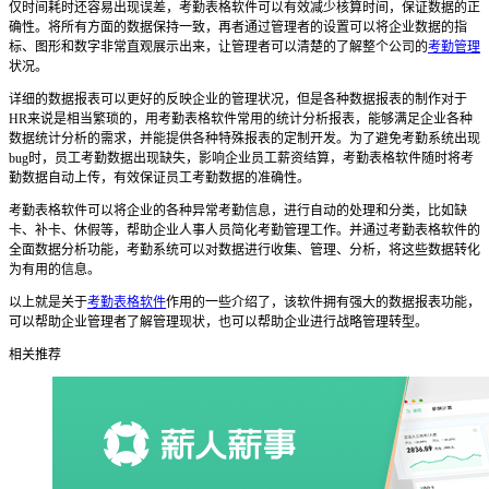
仅时间耗时还容易出现误差，
考勤表格软件
可以有效减少核算时间，保证数据的正
确性。将所有方面的数据保持一致，再者通过管理者的设置可以将企业数据的指
标、图形和数字非常直观展示出来，让管理者可以清楚的了解整个公司的
考勤管理
状况。
详细的数据报表可以更好的反映企业的管理状况，但是各种数据报表的制作对于
HR
来说是相当繁琐的，用
考勤表格软件
常用的统计分析报表，能够满足企业各种
数据统计分析的需求，并能提供各种特殊报表的定制开发。为了避免考勤系统出现
bug
时，员工考勤数据出现缺失，影响企业员工薪资结算，
考勤表格软件
随时将考
勤数据自动上传，有效保证员工考勤数据的准确性。
考勤表格软件
可以将企业的各种异常考勤信息，进行自动的处理和分类，比如缺
卡、补卡、休假等，帮助企业人事人员简化考勤管理工作。并通过
考勤表格软件
的
全面数据分析功能，考勤系统可以对数据进行收集、管理、分析，将这些数据转化
为有用的信息。
以上就是关于
考勤表格软件
作用的一些介绍了，该软件拥有强大的数据报表功能，
可以帮助企业管理者了解管理现状，也可以帮助企业进行战略管理转型。
相关推荐