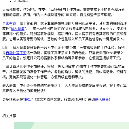
2016-04-21
大家都知道，作为HR，在支付劳动报酬的工作方面，需要非常专业的素养和万分
谨慎的态度。然而，作为六大模块缠身的HR来说，真是有些应接不暇呢。
企家有道
，位于首都的一家专业做薪酬领域的互联网SaaS平台，其开发的薪酬管理
软件“
薪人薪事
”，目前已获得国内顶尖VC红杉资本的A轮融资，其专业度、技术性
都堪称业内顶尖。特别是薪酬模块，精耕细作，薪人薪事拥有极其可观的广度和深
度。它可以实现考勤的确认、基数的个性化导入和员工其他信息的一键完美录入。
因此，薪人薪事薪酬管理平台为中小企业HR带来了高效和极致的工作体验，特别
是
自动计算工资
这一功能，实现了真正意义上的自働化。只需要你用Excel表录入
员工的信息，设定好公司的薪酬体系和结构等各项参数，它便能直接核算工资。
工资计算从此变得更加迅捷、容易，极大地解放了HR在工作中需要繁琐计算的痛
苦。从薪酬发放的准备工作开始，考勤的确认，确认的凭证，到纠错记录、资料存
档，完美实现智能化一体管理，方便后续查看和审批。
薪人薪事，中小企业最炫酷的薪酬帮手，人力资源领域的发展里程碑，将工资计算
真正深入自働化的惊天秘诀！
更多精彩尽在“
薪知
”（本文为原创文章，转载必须注明：来源
薪人薪事
）
相关推荐