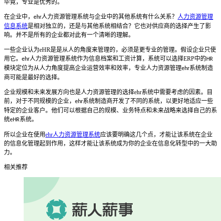
毕竟，专业是优秀的。
在企业中，
人力资源管理系统
与企业中的其他系统有什么关系？
人力资源管理
ehr
信息系统
是相对独立的，还是与其他系统相结合？它也对供应商的选择产生了影
响。并不是所有的企业都对此有一个清晰的理解。
一些企业认为
eHR
是是从人的角度来管理的，必须是更专业的管理。假设企业只使
用它。
人力资源管理系统
作为信息档案和工资计算，系统可以选择
ERP
中的
ehr
HR
模块定位为从人力角度提高企业运营效率和效率，专业人力资源管理
系统制造
ehr
商可能是最好的选择。
企业规模和未来发展方向也是人力资源管理的选择
ehr
系统中需要考虑的因素。目
前，对于不同规模的企业，
系统制造商开发了不同的系统，以更好地适应一些
ehr
特定的企业客户。他们可以根据自己的规模、业务特点和未来战略来选择自己的系
统
系统。
eHR
所以企业在使用
ehr人力资源管理系统
应该要明确这几个点，才能让该系统在企业
的信息化管理起到作用，这样才能让该系统成为你的企业在信息化转型中的一大助
力。
相关推荐