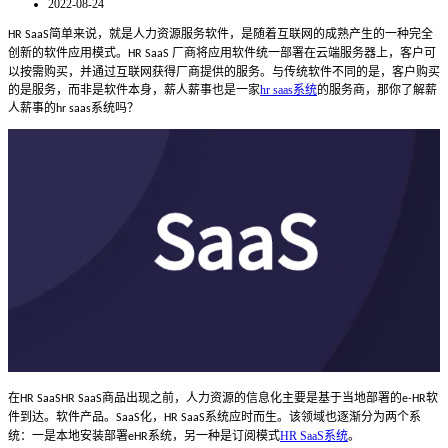
2022-08-24
简单来说，就是人力资源服务软件，是随着互联网的成熟产生的一种完全
HR SaaS
创新的软件应用模式。
厂商将应用软件统一部署在云端服务器上，客户可
HR SaaS
以按需购买，并通过互联网获得厂商提供的服务。与传统软件不同的是，客户购买
的是服务，而非是软件本身，薪人薪事也是一家
hr saas系统
的服务商，那你了解薪
人薪事的
系统吗？
hr saas
在
商品出现之前，人力资源的信息化主要是基于当地部署的
软
HR SaaSHR SaaS
e-HR
件到达。软件产品。
化，
系统应时而生。该领域也逐渐分为两个系
SaaS
HR SaaS
统：一是本地安装部署
系统，另一种是订阅模式
HR SaaS系统
。
eHR