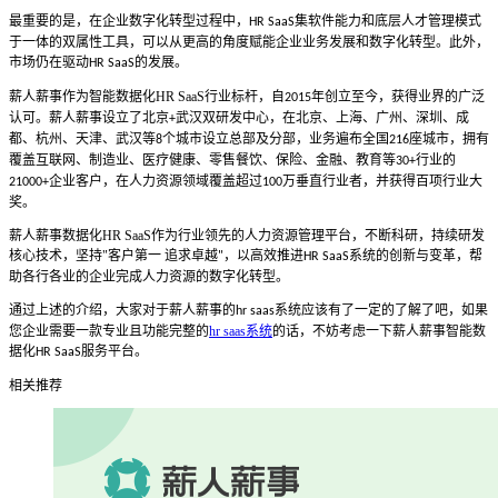
最重要的是，在企业数字化转型过程中，
集软件能力和底层人才管理模式
HR SaaS
于一体的双属性工具，可以从更高的角度赋能企业业务发展和数字化转型。此外，
市场仍在驱动
的发展。
HR SaaS
薪人薪事作为智能数据化
HR SaaS
行业标杆，自
年创立至今，获得业界的广泛
2015
认可。薪人薪事设立了北京
武汉双研发中心，在北京、上海、广州、深圳、成
+
都、杭州、天津、武汉等
个城市设立总部及分部，业务遍布全国
座城市，拥有
8
216
覆盖互联网、制造业、医疗健康、零售餐饮、保险、金融、教育等
行业的
30+
企业客户，在人力资源领域覆盖超过
万垂直行业者，并获得百项行业大
21000+
100
奖。
薪人薪事数据化
HR SaaS
作为行业领先的人力资源管理平台，不断
科研
，持续研发
核心技术，坚持
"
客户第一 追求卓越
，以高效推进
系统的创新与变革，帮
"
HR SaaS
助各行各业的企业完成人力资源的数字化转型。
通过上述的介绍，大家对于薪人薪事的
系统应该有了一定的了解了吧，如果
hr saas
您企业需要一款专业且功能完整的
hr saas系统
的话，不妨考虑一下薪人薪事智能数
据化
服务平台。
HR SaaS
相关推荐