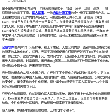
2016-04-20
是不是所有的HR都希望有一个好用的薪酬助手，轻盈、扁平、迅捷、高效，一键
速算所有的员工工资。
薪人薪事
，一款
自动计算工资
的企业级互联网服务产品，从
上线来就收到了业界内的许多目光。可能很多HR还并不知道，那些用计算器、
Excel、金蝶用友的时代已经一去不复返了。在线云计算已经是现在这个互联网+时
代的大势。厌烦了市场推广人员黑压压的传单炸弹吗？总是学不会复杂机械的
Excel操作吗？凌乱缠绕的公式、基数早已让本就疲惫的身心受尽折磨。“当年在大
学里学习人力资源管理这一门课程的时候，我可从未被告知还要得会是Excel和数
学大师啊！”
记薪软件
也许并非什么新鲜事。在上个世纪，大型公司内部一直都有自己付费安装
的特定的本地化软件。然而，光是学习如何使用它们都已经耗尽了HR不少的脑细
胞；除此之外，这些软件由于其开发时间较早、已经跟不上时代的步伐，并且因为
运维人员的疏忽，时常崩溃、运行出Bug等等——这都造成了计算薪酬电子化的体
验可能还不如手动计算来得省时省力。
云计算的概念自从引入中国之后，在经过了不少汉化之后越发地“接地气”，更加本
地化，也更加符合中国人使用互联网的操作习惯。轻量级的系统配置，分布式存储
的安全性，量身定做的个性化设置，都让每个HR感受到了薪人薪事这一块企业服
务SaaS新锐的尖端与专业。
只要你会访问网页，你就能操作薪人薪事的系统。再也不用上什么教条化的培训课
了，Excel的复杂功能也再也不用麻烦了。录入员工信息后，设置公司特有的薪酬
结构，个性化更改计薪科目，连纳税部分都实现了批量智能化。
薪人薪事，你更好的薪酬管理助理，云时代的“小确幸”。