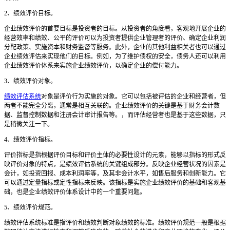
2
、
绩效评价目标。
企业绩效评价的首要目标是投资者的目标。从投资者的角度看，客观地开展企业的
经营效率和绩效
、
公平的评价可以为投资者提供企业管理者的评价
、
确定企业利润
分配政策
、
实施资本和财务监督等服务。此外，企业的其他利益相关者也可以通过
企业绩效评估来实现他们的目标。例如，为了维护债权的安全，债务人还可以利用
企业绩效评价体系来实施企业绩效评价，以确定企业的偿付能力。
3
、
绩效评价对象。
绩效评估系统
对象是评价行为实施的对象。它可以包括被评估的企业和经营者，但
两者不能完全分离，通常是相互关联的。企业绩效评价的关键是基于财务会计数
据
、
监督控制数据和注册会计审计报告等。，而评估经营者也是基于这些数据，只
是稍微关注一下。
4
、
绩效评价指标。
评价指标是指根据评价目标和评价主体的必要性设计的元素，能够以指标的形式反
映评价对象的特点，是
绩效评估系统
的关键组成部分。反映企业经营状况的因素是
会计，如投资回报
、
成本利润率等，及其非会计水平，如售后服务和创新能力。它
可以通过定量指标或定性指标来反映。该指标是实施企业绩效评价的基础和客观基
础，也是企业绩效评价体系设计中的一个重要问题。
5
、
绩效评价规范。
绩效评估系统
标准是指评价和绩效判断对象绩效的标准。绩效评价规范一般是根据