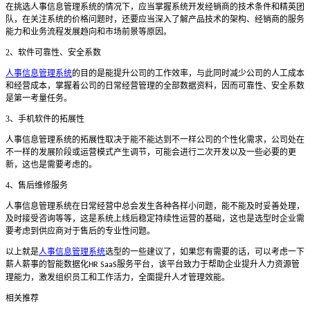
在挑选
人事信息管理系统
的情况下，应当掌握
系统开发
经销商的技术条件和精英团
队，
在关注系统的价格问题时
，
还要
应当深入了解产品技术的架构、经销商的服务
能力和业务流程发展趋向和市场前景等原因。
2
、软件可靠性、安全系数
人事信息管理系统
的目的是能提升公司的工作效率，与此同时减少公司的人工成本
和经营成本，掌握着公司的日常经营管理的全部数据资料，因而可靠性、安全系数
是第一考量任务。
3
、手机软件的拓展性
人事信息管理系统
的拓展性取决于能不能达到不一样公司的个性化需求，公司处在
不一样的发展阶段或运营模式产生调节，
可能会进行二次开发以及一些必要的
更
新，
这
也是
需要
考虑
的。
4
、售后维修服务
人事信息管理系统
在日常经营中总会发生各种各样小问题，能不能
及时
妥善处理，
及时接受咨询等等，这是
系统
上线后稳定持续性运营的基础
，这也是选型时企业需
要考虑到供应商对于售后的专业性问题。
以上就是
人事信息管理系统
选型的一些建议了，如果您有需要的话，可以考虑一下
薪人薪事的智能数据化
服务平台，该平台致力于帮助企业提升人力资源管
HR SaaS
理能力，激发组织员工和工作活力，全面提升人才管理效能。
相关推荐