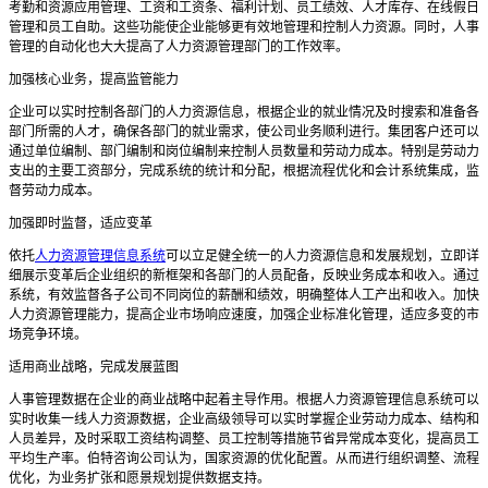
考勤和资源应用管理、工资和工资条、福利计划、员工绩效、人才库存、在线假日
管理和员工自助。这些功能使企业能够更有效地管理和控制人力资源。同时，人事
管理的自动化也大大提高了人力资源管理部门的工作效率。
加强核心业务，提高监管能力
企业可以实时控制各部门的人力资源信息，根据企业的就业情况及时搜索和准备各
部门所需的人才，确保各部门的就业需求，使公司业务顺利进行。集团客户还可以
通过单位编制、部门编制和岗位编制来控制人员数量和劳动力成本。特别是劳动力
支出的主要工资部分，完成系统的统计和分配，根据流程优化和会计系统集成，监
督劳动力成本。
加强即时监督，适应变革
依托
人力资源管理信息系统
可以立足健全统一的人力资源信息和发展规划，立即详
细展示变革后企业组织的新框架和各部门的人员配备，反映业务成本和收入。通过
系统，有效监督各子公司不同岗位的薪酬和绩效，明确整体人工产出和收入。加快
人力资源管理能力，提高企业市场响应速度，加强企业标准化管理，适应多变的市
场竞争环境。
适用商业战略，完成发展蓝图
人事管理数据在企业的商业战略中起着主导作用。根据
人力资源管理信息系统
可以
实时收集一线人力资源数据，企业高级领导可以实时掌握企业劳动力成本、结构和
人员差异，及时采取工资结构调整、员工控制等措施节省异常成本变化，提高员工
平均生产率。伯特咨询公司认为，国家资源的优化配置。从而进行组织调整、流程
优化，为业务扩张和愿景规划提供数据支持。