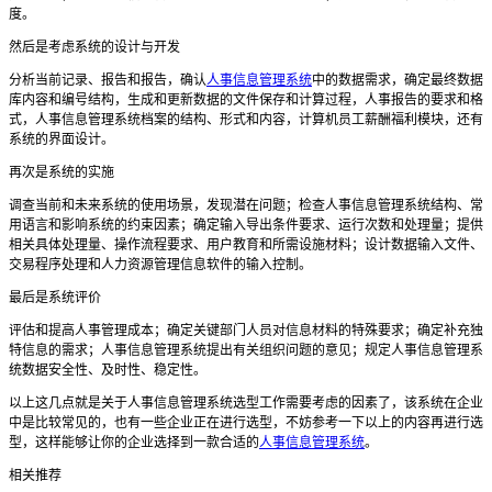
度。
然后是考虑
系统的设计与开发
分析当前记录、报告和报告，确认
人事信息管理系统
中的数据需求，确定最终数据
库内容和编号结构，生成和更新数据的文件保存和计算过程，人事报告的要求和格
式，人事信息管理系统档案的结构、形式和内容，计算机员工
薪酬
福利
模块
，
还有
系统的界面
设计
。
再次是系统的实施
调查当前和未来系统的使用场景，发现潜在问题；检查人事信息管理系统结构、常
用语言和影响
系统的
约束
因素
；确定输入导出条件要求、运行次数和处理量；提供
相关具体处理量、操作流程要求、用户教育和所需设施材料；设计数据输入文件、
交易程序处理和人力资源管理信息软件的输入控制。
最后是系统评价
评估和提高人事管理成本；确定关键部门人员对信息材料的特殊要求；确定补充独
特信息的需求；人事信息管理系统提出有关组织问题的意见；规定人事信息管理系
统数据安全性、及时性、稳定性。
以上这几点就是关于人事信息管理系统选型工作需要考虑的因素了，该系统在企业
中是比较常见的，也有一些企业正在进行选型，不妨参考一下以上的内容再进行选
型，这样能够让你的企业选择到一款合适的
人事信息管理系统
。
相关推荐