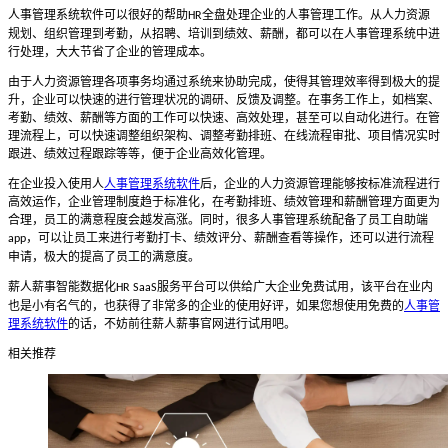
人事管理系统软件可以很好的帮助
全盘处理企业的人事管理工作。从人力资源
HR
规划、组织管理到考勤，从招聘、培训到绩效、薪酬，都可以在人事管理系统中进
行处理，大大节省了企业的管理成本。
由于人力资源管理各项事务均通过系统来协助完成，使得其管理效率得到极大的提
升，企业可以快速的进行管理状况的调研、反馈及调整。在事务工作上，如档案、
考勤、绩效、薪酬等方面的工作可以快速、高效处理，甚至可以自动化进行。在管
理流程上，可以快速调整组织架构、调整考勤排班、在线流程审批、项目情况实时
跟进、绩效过程跟踪等等，便于企业高效化管理。
在企业投入使用人
人事管理系统软件
后，企业的人力资源管理能够按标准流程进行
高效运作，企业管理制度趋于标准化，在考勤排班、绩效管理和薪酬管理方面更为
合理，员工的满意程度会越发高涨。同时，很多人事管理系统配备了员工自助端
，可以让员工来进行考勤打卡、绩效评分、薪酬查看等操作，还可以进行流程
app
申请，极大的提高了员工的满意度。
薪人薪事智能数据化
服务平台可以供给广大企业免费试用，该平台在业内
HR SaaS
也是小有名气的，也获得了非常多的企业的使用好评，如果您想使用免费的
人事管
理系统软件
的话，不妨前往薪人薪事官网进行试用吧。
相关推荐