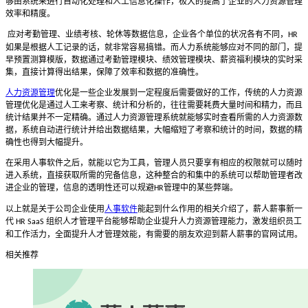
够由系统来进行自动化处理和人工信息化操作，极大的提高了企业的人力资源管理
效率和精度。
应对考勤管理、业绩考核、轮休等数据信息，企业各个单位的状况各有不同，
HR
如果是根据人工记录的话，就非常容易搞错。而人力系统能够应对不同的部门，提
早预置测算模版，数据通过考勤管理模块、绩效管理模块、薪资福利模块的实时采
集，直接计算得出结果，保障了效率和数据的准确性。
人力资源管理
优化是一些企业发展到一定程度后需要做好的工作，传统的人力资源
管理优化是通过人工来考察、统计和分析的，往往需要耗费大量时间和精力，而且
统计结果并不一定精确。通过人力资源管理系统就能够实时查看所需的人力资源数
据，系统自动进行统计并给出数据结果，大幅缩短了考察和统计的时间，数据的精
确性也得到大幅提升。
在采用人事软件之后，就能以它为工具，管理人员只要享有相应的权限就可以随时
进入系统，直接获取所需的完备信息，这种整合的和集中的系统可以帮助管理者改
进企业的管理，信息的透明性还可以规避
管理中的某些弊端。
HR
以上就是关于公司企业使用
人事软件
能起到什么作用的相关介绍了，薪人薪事新一
代
组织人才管理平台能够帮助企业提升人力资源管理能力，激发组织员工
HR SaaS
和工作活力，全面提升人才管理效能，有需要的朋友欢迎到薪人薪事的官网试用。
相关推荐