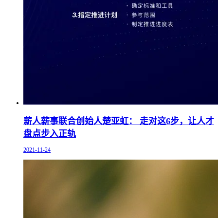
薪人薪事联合创始人楚亚虹： 走对这6步，让人才
盘点步入正轨
2021-11-24