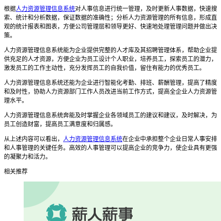
根据
人力资源管理信息系统
对人事信息进行统一管理，及时更新人事数据，快速搜
索
、
统计和分析数据，保证数据的准确性
；
分析人力资源管理的所有信息，形成直
观的统计报表和图表，方便公司管理层和领导更好、快速地处理管理问题并做出决
策。
人力资源管理信息系统能
为企业提供完整的人才库及其招聘管理体系，帮助企业提
供充足的人才资源
，
方便企业为员工设计个人职业，培养员工，探索员工的潜力，
激发员工的工作主动性，充分发挥员工的自我价值，留住有能力的优秀员工。
人力资源管理信息系统还能为企业进行
智能
化
考勤
、
排班
、
薪酬
管理，
提高了精度
和及时性
，
协助人力资源部门工作人员改进当前工作方式，提高全企业人力资源管
理水平。
人力资源管理信息系统奔能
及时掌握企业各领域员工的建议和建议，及时解决，为
员工创造财富，提高员工满意度和归属感。
从上述内容可以看出，
人力资源管理信息系统
在企业中承担整个企业日常人事安排
和人事管理的关键任务。高效的人事管理可以提高企业的竞争力，使企业具有更强
的凝聚力和活力。
相关推荐