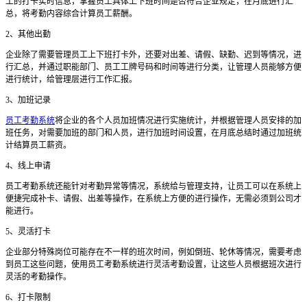
工的打卡实时信息，掌握员工具体上下班时间是否符合企业规定，在月底进行汇
总，将考勤内容综合计算员工薪酬。
2
、其他出勤
企业除了需要管理员工上下班打卡外，还要对出差、请假、缺勤、迟到等情况，进
行汇总，并通过职能部门、员工工牌号码和时间等进行分类，让管理人员能够方便
进行统计，给管理层进行工作汇报。
3
、加班记录
员工考勤系统
将企业的各个人员加班情况进行实施统计，并根据管理人员安排的加
班任务，对需要加班的部门和人员，进行加班时间设置，在月底总结时通过加班统
计结算员工薪资。
4
、线上申请
员工考勤系统还能
针对考勤异常等情况，系统给与管理支持，让员工可以在系统上
便捷完成补卡、请假、出差等操作，在系统上方便的进行操作，无需必须到公司才
能进行。
5
、灵活打卡
企业部分特殊岗位可能存在不一样的班次时间，例如倒班、轮休等情况，需要考虑
到员工这些问题，
使用员工考勤系统
进行灵活考勤设置，让这些人员根据班次进行
灵活的考勤操作。
6
、打卡限制