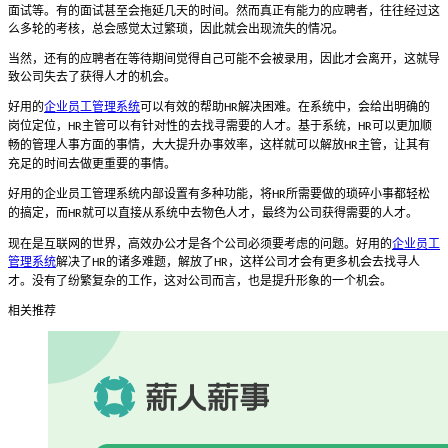
面试等。有的面试甚至会拖延几天的时间。然而真正有能力的应聘者，往往经过这
么多轮的考核，总会感觉太过繁琐，因此就会出现流失的情况。
当然，还有的应聘者在等待期间觉得自己可能不会被录用，因此才会离开，这就导
致公司失去了获得人才的机会。
好用的
企业员工管理系统
可以有效的帮助
解决困难。在系统中，会给出明确的
HR
岗位定位，
主管可以有针对性的去找寻需要的人才。基于系统，
可以更加顺
HR
HR
畅的管理人事方面的事情，大大提升办事效率，这样就可以解放
主管，让其有
HR
充足的时间去做更重要的事情。
好用的企业员工管理系统内部设置有多种功能，将
所需要做的琐碎小事都轻松
HR
的搞定，而
就可以直接从系统中去物色人才，最终为公司获得需要的人才。
HR
现在是互联网的世界，高效办公才是各个公司必须要考虑的问题。好用的
企业员工
管理系统
解决了
的诸多难题，解放了
，这样公司才会有更多机会去找寻人
HR
HR
才。没有了纷繁复杂的工作，这对公司而言，也是提升形象的一个机会。
相关推荐