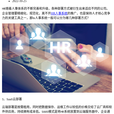
2022-10-25
随着人事体系的不断完善和升级，各种部署方式被衍生出来适应不同的公司。
HR
企业管理要精细化、规范化，离不开
HR人事系统
的推广，也是保持人才核心竞争
力的关键工具之一，那
人事系统一般可以分为哪几种部署方式？
hr
、
云部署
1
SaaS
云端部署是按需租用，同时把数据保存、运维工作以较低的价格交给了云厂商和软
件供应商，持续拥有成本低。
模式是将
系统放置到云端服务器中，企业通
SAAS
HR