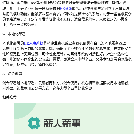
过网页、客户端、
等使用服务商提供的账号密码登陆云端系统进行操作和管
app
理，相当于是企业租赁平台商提供的
HR系统
服务。这类系统主要包含了人事管理
常用的模块功能，能够解决基本需求，但因为是标准化的系统，对于一些需求复杂
的很难适用，对于定制开发等等比较不友好，适合需求简单、人员较少的小微企
业，价格一般较为便宜
!
、本地化部署
2
本地化部署的
HR人事系统
是将企业数据或业务数据部署在自己的本地服务器上，
无需上传到第三方服务器或云端，确保了企业核心业务数据的私有化，在数据安全
性和稳定性上更具优势。可个性化定制，与其他系统的对接性好，对企业适应性
强，能满足不同企业的实际应用需要，更适合大中型企业。另外本地部署的网络稳
定性高，反应速度快，操作体验好。
、混合部署
3
混合部署是本地部署、云部署两种方式混合使用，核心机密数据模块用本地部署，
对外显示的数据用云部署方式！这在大型企业里比较常见！
相关推荐