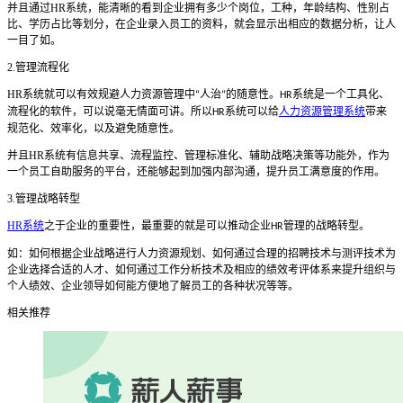
并且通过
HR
系统，能清晰的看到企业拥有多少个岗位，工种，年龄结构、性别占
比、学历占比等划分，在企业录入员工的资料，就会显示出相应的数据分析，让人
一目了如。
2.
管理流程化
HR
系统就可以有效规避人力资源管理中
人治
的随意性。
系统是一个工具化、
“
”
HR
流程化的软件，可以说毫无情面可讲。所以
系统可以给
人力资源管理系统
带来
HR
规范化、效率化，以及避免随意性。
并且
HR
系统有信息共享、流程监控、管理标准化、辅助战略决策等功能外，作为
一个员工自助服务的平台，还能够起到加强内部沟通，提升员工满意度的作用。
3.
管理战略转型
HR系统
之于企业的重要性，最重要的就是可以推动企业
管理的战略转型。
HR
如：如何根据企业战略进行人力资源规划、如何通过合理的招聘技术与测评技术为
企业选择合适的人才、如何通过工作分析技术及相应的绩效考评体系来提升组织与
个人绩效、企业领导如何能方便地了解员工的各种状况等等。
相关推荐