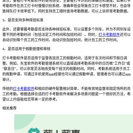
其次，要看打卡考勤软件的使用感受，主要看打卡识别的准确性和速度。如果打卡
考勤软件在员工打卡时慢慢识别系统、准确率低会导致员工打卡感觉不好，也会导
致排队打卡效率低下。同时支持员工随时查询考勤数据，可以上诉异常考勤数据。
、是否支持多种排班标准
3
此外，还要掌握考勤是否支持各种排班标准，可以设置多个列车，并为不同列车设
置不同的考勤时间（包括法定工作时间和加班时间）。同时，
打卡考勤软件
还可以
自动识别每个员工的工作时间，自动识别加班时间，统计员工的工作时间。
、是否适用于假勤管理和审核
4
打卡考勤软件是否适用于监督各班员工的假勤时间，适用于车次时间和节假日调
整。例如，东宝软件的考勤管理系统可以直接选择考勤系统中的日历框
“工作日”或
“歇息日”，可以非常灵活地改变每个班次的假勤时间。同时，考勤系统适用于员工
的假勤申请，可通过手机使用
经理也可以通过假勤申请，管理者也可以通过
app
app
审计。
传统的
打卡考勤软件
和相应的硬件配置相对简单，不能有效地监督非固定场所的员
工的考勤。根据选择合适的打卡考勤软件来解决多场景问题是一个很好的方法，希
望以上内容能给您带来一定的参考。
相关推荐