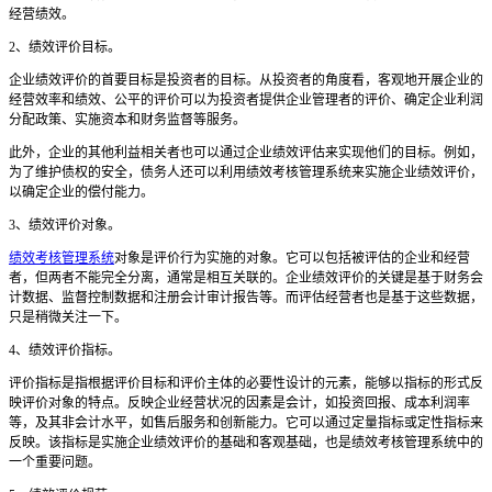
经营绩效。
2
、
绩效评价目标。
企业绩效评价的首要目标是投资者的目标。从投资者的角度看，客观地开展企业的
经营效率和绩效
、
公平的评价可以为投资者提供企业管理者的评价
、
确定企业利润
分配政策
、
实施资本和财务监督等服务。
此外，企业的其他利益相关者也可以通过企业绩效评估来实现他们的目标。例如，
为了维护债权的安全，债务人还可以利用
绩效考核管理系统
来实施企业绩效评价，
以确定企业的偿付能力。
3
、
绩效评价对象。
绩效考核管理系统
对象是评价行为实施的对象。它可以包括被评估的企业和经营
者，但两者不能完全分离，通常是相互关联的。企业绩效评价的关键是基于财务会
计数据
、
监督控制数据和注册会计审计报告等。而评估经营者也是基于这些数据，
只是稍微关注一下。
4
、
绩效评价指标。
评价指标是指根据评价目标和评价主体的必要性设计的元素，能够以指标的形式反
映评价对象的特点。反映企业经营状况的因素是会计，如投资回报
、
成本利润率
等，及其非会计水平，如售后服务和创新能力。它可以通过定量指标或定性指标来
反映。该指标是实施企业绩效评价的基础和客观基础，也是
绩效考核管理系统
中的
一个重要问题。