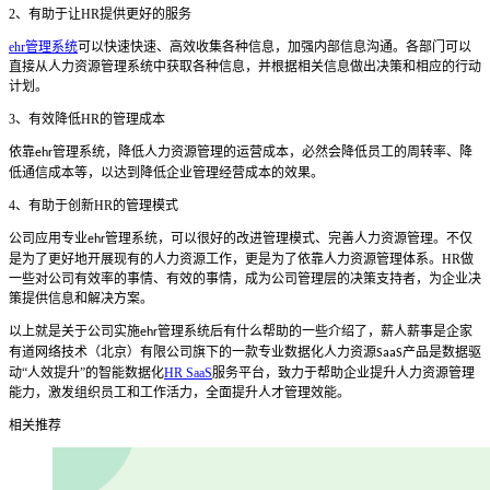
2
、
有助于让
HR
提供更好的服务
ehr管理系统
可以快速快速
、
高效收集各种信息，加强内部信息沟通。各部门可以
直接从人力资源管理系统中获取各种信息，并根据相关信息做出决策和相应的行动
计划。
3
、
有效降低
HR
的管理成本
依靠
管理系统
，降低人力资源管理的运营成本，必然会降低员工的周转率
、
降
ehr
低通信成本等，以达到降低企业管理经营成本的效果。
4
、
有助于创新
HR
的管理模式
公司应用专业
管理系统
，
可以很好的
改进管理模式
、
完善人力资源管理。不仅
ehr
是为了更好地开展现有的人力资源工作，更是为了依靠人力资源管理体系。
HR
做
一些对公司有效率的事情
、
有效的事情，成为公司管理层的决策支持者，为企业决
策提供信息和解决方案。
以上就是关于公司实施
管理系统后有什么帮助的一些介绍了，薪人薪事是企家
ehr
有道网络技术（北京）有限公司旗下的一款专业数据化人力资源
产品是数据驱
SaaS
动“人效提升”的智能数据化
HR SaaS
服务平台，致力于帮助企业提升人力资源管理
能力，激发组织员工和工作活力，全面提升人才管理效能。
相关推荐