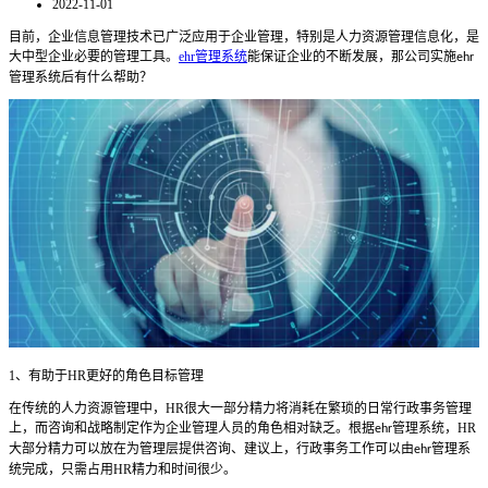
2022-11-01
目前，企业信息
管理
技术已广泛应用于企业管理，特别是人力资源管理信息化，是
大中型企业必要的管理工具。
ehr管理系统
能保证企业的不断发展
，那公司实施
ehr
管理系统后有什么帮助？
1
、
有助于
HR
更好的角色目标管理
在传统的人力资源管理中，
HR
很大一部分精力将消耗在繁琐的日常行政事务管理
上，而咨询和战略制定作为企业管理人员的角色相对缺乏。根据
管理系统
，
HR
ehr
大部分精力可以放在为管理层提供咨询
、
建议上，行政事务工作可以由
管理系
ehr
统
完成，只需占用
HR
精力和时间很少。