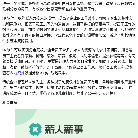
件是一个介体，将各路信息通过集中性的数据库统一整合起来，改变了以往数据间
割裂分散的局面，有效减少信息更新和查找中的重复工作。
软件可以降低人力投入的成本，提高了企业的工作效率，增强了企业的整体实
HR
力和竞争力。拓宽了员工之间的沟通渠道，达到了数据的高度共享，提高了工作的
效率和满足度。加快了数据的统计速度和准确性，为决策系统提供依据；和其他的
软件之间有了良好的接口对接，企业信息化平台的建设程度加深，减少了和其他软
件系统集成的费用。
软件可以实现角色赋权，企业员工众多，对人力资源的需求并不相同，如普通
HR
员工主要看到考勤、排班、绩效、薪资、假期、福利等信息，提交休假等等，有问
题直接反馈即可。对于
，主要是处理人力资源日常业务，如员工入转调离、算
HR
薪、考勤、绩效考核等等。对于高层，了解企业员工信息，倾听员工意见和反馈，
查看
人力资源
数据分析图标，战略决策。
传统企业管理以人治为主，各种规章制度仅对普通员工有用，各种漏洞乱象严重制
约了生产力的释放！现在一切操作均通过
软件线上操作，数据实时共享，工作
HR
进度成果等一目了然，规范了各项规章制度，营造了公平的办公环境！
相关推荐