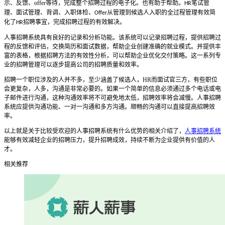
示、反馈、
offer
等待，完成整个招聘过程的电子化。也有助于帮助。
笔试管
HR
理、面试管理、背调、入职体检、
从管理到候选人入职的全过程管理有效简
Offer
化了
招聘事宜，完成招聘过程的有效解决。
HR
人事招聘系统
具有良好的记录和分析功能。该系统可以记录招聘过程，提供招聘过
程的反馈和评估，交换简历和面试数据，帮助企业创建准确的就业模式。并提供丰
富的表格，根据招聘方法的有效性分析，可以帮助企业优化交付策略。这一系列专
业的招聘管理可以逐步提高公司的招聘质量和效率。
招聘一个职位涉及的人并不多，至少涵盖了候选人，
HR
而面试官三方，有些职位
会更复杂，人多，沟通是非常必要的。如果一个简单的信息必须通过多个电话或电
子邮件进行沟通，这种沟通效率将不可避免地太低，招聘效率将会减慢。
人事招聘
系统
应提供沟通功能、一对一沟通和多方沟通。顺畅的沟通可以直接提高招聘效
率。
以上就是关于比较受欢迎的人事招聘系统有什么优势的相关介绍了，
人事招聘系统
能够有效减轻企业的招聘压力，提升招聘成效，持续不断为企业提供有价值的人
才。
相关推荐