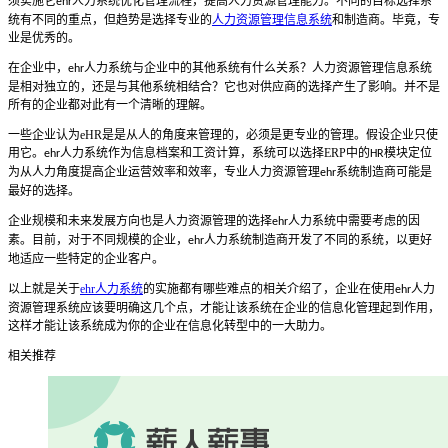
须实施它
人力系统
优化管理流程，提高人力资源管理能力。不同的目标选择系
ehr
统有不同的重点，但趋势是选择专业的
人力资源管理信息系统
和制造商。毕竟，专
业是优秀的。
在企业中，
人力系统
与企业中的其他系统有什么关系？人力资源管理信息系统
ehr
是相对独立的，还是与其他系统相结合？它也对供应商的选择产生了影响。并不是
所有的企业都对此有一个清晰的理解。
一些企业认为
eHR
是是从人的角度来管理的，必须是更专业的管理。假设企业只使
用它。
人力系统
作为信息档案和工资计算，系统可以选择
ERP
中的
模块定位
ehr
HR
为从人力角度提高企业运营效率和效率，专业人力资源管理
系统制造商可能是
ehr
最好的选择。
企业规模和未来发展方向也是人力资源管理的选择
人力系统
中需要考虑的因
ehr
素。目前，对于不同规模的企业，
人力系统
制造商开发了不同的系统，以更好
ehr
地适应一些特定的企业客户。
以上就是关于
ehr人力系统
的实施都有哪些难点的相关介绍了，企业在使用
人力
ehr
资源管理系统应该要明确这几个点，才能让该系统在企业的信息化管理起到作用，
这样才能让该系统成为你的企业在信息化转型中的一大助力。
相关推荐