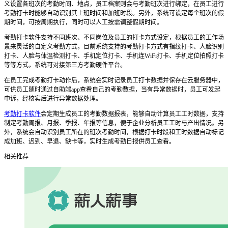
义设置各班次的考勤时间、地点，员工档案则会与考勤班次进行绑定，在员工进行
考勤打卡时能够自动识别其上班时间和加班时段。另外，系统可设定每个班次的假
期时间，可按周期执行，同时可以人工按需调整假期时间。
考勤打卡软件
支持不同班次、不同岗位及员工的打卡方式设定，根据员工的工作场
景来灵活的自定义考勤方式，目前系统支持的考勤打卡方式有指纹打卡、人脸识别
打卡、人脸与体温检测打卡、手机定位打卡、手机连
WiFi
打卡、手机定位拍照打卡
等等方式，系统可对接第三方考勤硬件平台。
在员工完成考勤打卡动作后，系统会实时记录员工打卡数据并保存在云服务器中，
可供员工随时通过自助端
app
查看自己的考勤数据，当有异常数据时，员工可发起
申诉，经核实后进行异常数据处理。
考勤打卡软件
会定期生成员工的考勤数据报表，能够自动计算员工工时数据，支持
制定考勤周报、月报、季报、年报等信息，便于企业分析员工工时与产出情况。另
外，系统会自动识别员工所在的班次考勤时间，根据打卡时段和工时数据自动标记
成加班、迟到、早退、缺卡等，实时生成考勤日报供员工查看。
相关推荐