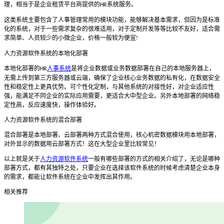
理，相当于是企业租赁平台商提供的
系统服务。
HR
这类系统主要包含了人事管理常用的模块功能，能够解决基本需求，但因为是标准
化的系统，对于一些需求复杂的很难适用，对于定制开发等等比较不友好，适合需
求简单、人员较少的小微企业，价格一般较为便宜
!
人力资源软件系统的本地化部署
本地化部署的
人事系统
是将企业数据或业务数据部署在自己的本地服务器上，
HR
无需上传到第三方服务器或云端，确保了企业核心业务数据的私有化，在数据安全
性和稳定性上更具优势。可个性化定制，与其他系统的对接性好，对企业适应性
强，能满足不同企业的实际应用需要，更适合大中型企业。另外本地部署的网络稳
定性高，反应速度快，操作体验好。
人力资源软件系统的混合部署
混合部署是本地部署、云部署两种方式混合使用，核心机密数据模块用本地部署，
对外显示的数据用云部署方式！这在大型企业里比较常见！
以上就是关于
人力资源软件系统
一般有哪些部署的方式的相关介绍了，无论是哪种
部署方式，都有其独特之处，只要企业在选择该软件系统的时候考虑清楚企业本身
的需求，都能让软件系统在企业中发挥出其作用。
相关推荐