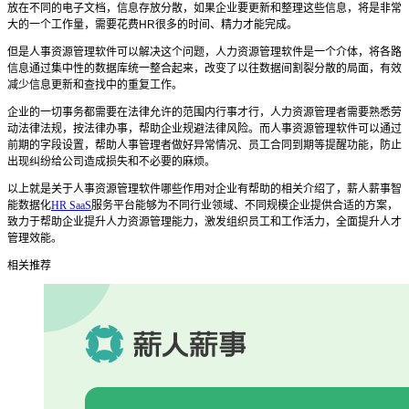
放在不同的电子文档，信息存放分散，如果企业要更新和整理这些信息，将是非常
大的一个工作量，需要花费
HR
很多的时间、精力才能完成。
但是
人事资源管理软件
可以解决这个问题，人力资源管理软件是一个介体，将各路
信息通过集中性的数据库统一整合起来，改变了以往数据间割裂分散的局面，有效
减少信息更新和查找中的重复工作。
企业的一切事务都需要在法律允许的范围内行事才行，人力资源管理者需要熟悉劳
动法律法规，按法律办事，帮助企业规避法律风险。而
人事资源管理软件
可以通过
前期的字段设置，帮助人事管理者做好异常情况、员工合同到期等提醒功能，防止
出现纠纷给公司造成损失和不必要的麻烦。
以上就是关于
人事资源管理软件哪些作用对企业有帮助的相关介绍了，薪人薪事智
能数据化
HR SaaS
服务平台能够为不同行业领域、不同规模企业提供合适的方案，
致力于帮助企业提升人力资源管理能力，激发组织员工和工作活力，全面提升人才
管理效能。
相关推荐