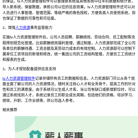
的保证。
人力资源管理软件可以整理原系统或其他系统中往年的数据和统计表，
hr
导入新系统，保留数据，承担公司以往的信息效果。
人力资源管理软件还可以对
hr
人员进行人事管理、管理范围、等级严格的角色授权，方便各类人员使用系统，但
也保证了数据的可靠性和可信度。
、增强
人力资源
事务监管能力
2
实施
人力资源管理软件后，公司人员招聘、薪酬绩效、劳动合同、员工配制等流
hr
程得到规范化管理。比如薪酬绩效福利管理，通过制度，人力资源部完成了全公司
各单位的薪酬待遇、工资总额及其劳动力成本的有效控制。人力资源部可以控制下
属单位工资项目的新增和修改，统一集团公司的工资结构管理，方便员工工资统计
和报表的生成。
、为人才规划配备提供信息支持
3
hr人力资源管理软件
记录存储所有员工的数据和信息。人力资源部门可以从各个层
面全面了解公司的人力资源情况，随时关注核心人才和业务骨干，提高工作的针对
性和员工的满意度。由于系统可以生成人才库，当公司有缺口或新增职位时，可以
通过系统找到人才，系统记录员工的职业成长周期，包括他们的资格、培训学习、
绩效、升职、工作业绩等，供公司选人参考。
相关推荐