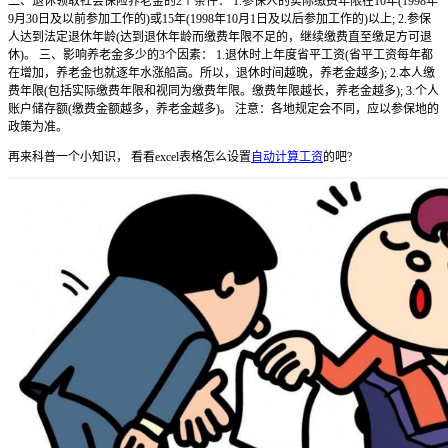
二、退休领取社会保险养老金的2个条件： 1.参保人的实际缴费年限在10年(1998年
9月30日及以前参加工作的)或15年(1998年10月1日及以后参加工作的)以上; 2.参保
人达到法定退休年龄(达到退休年龄而缴费年限不足的，继续缴费直至缴足方可退
休)。 三、影响养老金多少的3个因素： 1.退休时上年度省平工资(省平工资每年都
在增加，养老金也就逐年水涨船高。所以，退休时间越晚，养老金越多); 2.本人缴
费年限(包括实际缴费年限和视同为缴费年限。缴费年限越长，养老金越多); 3.个人
账户储存额(缴费金额越多，养老金越多)。 注意：各地规定会不同，应以参保地的
政策为准。
再来科普一个小知识， 看看excel表格怎么设置
自动计算工资
的吧?