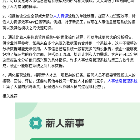
后，可以浏览与人事信息管理系统集成的所有相关模块。大大降低了
时间也降
HR
低了人为错误的概率。
、根据包含企业全部或大部分
人力资源
流程的单独制度，提高人力资源效率，降
2
低人力资源效率
任务转换。例如，对于新员工，
可在人事信息管理系统的招
APP
hr
聘以及其他模块之间快速切换。
、通过比较人事信息管理系统中的优化操作过程，可以生成更强大的分析报告，
3
供企业领导参考。如果来自多个来源的数据没有合并到一个系统中，这些不完整的
分析数据可能无法使用。人事信息管理系统一般有更多的预设报告，使企业能够更
好地了解运营的各个层面，包括员工流动、培训计划和人力需求。客户还可以定制
这些报告来分析他们感兴趣的具体指标。许多人事信息管理系统与第三方软件集
成，使企业能够在系统之间共享数据。
、简化招聘流程，招聘新人才是一项复杂的任务。招聘人员不仅要管理候选人的
4
招聘、面试、评估，还要与其他寻找同一职位人才的部门竞争。
人事信息管理系统
汇集了大量的招聘职责，使候选人和招聘人员的过程顺利进行。
相关推荐