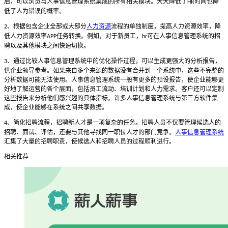
后，可以浏览与人事信息管理系统集成的所有相关模块。大大降低了
时间也降
HR
低了人为错误的概率。
、根据包含企业全部或大部分
人力资源
流程的单独制度，提高人力资源效率，降
2
低人力资源效率
任务转换。例如，对于新员工，
可在人事信息管理系统的招
APP
hr
聘以及其他模块之间快速切换。
、通过比较人事信息管理系统中的优化操作过程，可以生成更强大的分析报告，
3
供企业领导参考。如果来自多个来源的数据没有合并到一个系统中，这些不完整的
分析数据可能无法使用。人事信息管理系统一般有更多的预设报告，使企业能够更
好地了解运营的各个层面，包括员工流动、培训计划和人力需求。客户还可以定制
这些报告来分析他们感兴趣的具体指标。许多人事信息管理系统与第三方软件集
成，使企业能够在系统之间共享数据。
、简化招聘流程，招聘新人才是一项复杂的任务。招聘人员不仅要管理候选人的
4
招聘、面试、评估，还要与其他寻找同一职位人才的部门竞争。
人事信息管理系统
汇集了大量的招聘职责，使候选人和招聘人员的过程顺利进行。
相关推荐